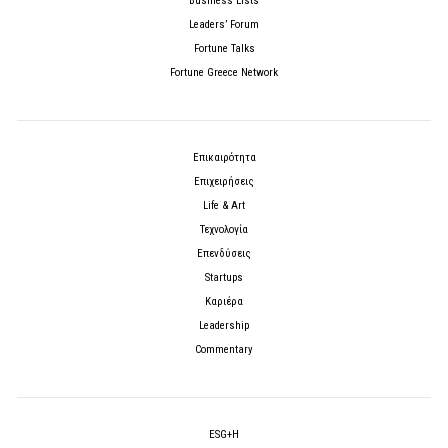
Business Lists
Leaders’ Forum
Fortune Talks
Fortune Greece Network
Επικαιρότητα
Επιχειρήσεις
Life & Art
Τεχνολογία
Επενδύσεις
Startups
Καριέρα
Leadership
Commentary
ESG+H