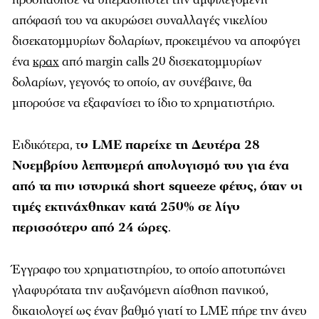
απόφασή του να ακυρώσει συναλλαγές νικελίου
δισεκατομμυρίων δολαρίων, προκειμένου να αποφύγει
ένα
κραχ
από margin calls 20 δισεκατομμυρίων
δολαρίων, γεγονός το οποίο, αν συνέβαινε, θα
μπορούσε να εξαφανίσει το ίδιο το χρηματιστήριο.
Ειδικότερα, τ
ο LME παρείχε τη Δευτέρα 28
Νοεμβρίου λεπτομερή απολογισμό του για ένα
από τα πιο ιστορικά short squeeze φέτος, όταν οι
τιμές εκτινάχθηκαν κατά 250% σε λίγο
περισσότερο από 24 ώρες
.
Έγγραφο του χρηματιστηρίου, το οποίο αποτυπώνει
γλαφυρότατα την αυξανόμενη αίσθηση πανικού,
δικαιολογεί ως έναν βαθμό γιατί το LME πήρε την άνευ