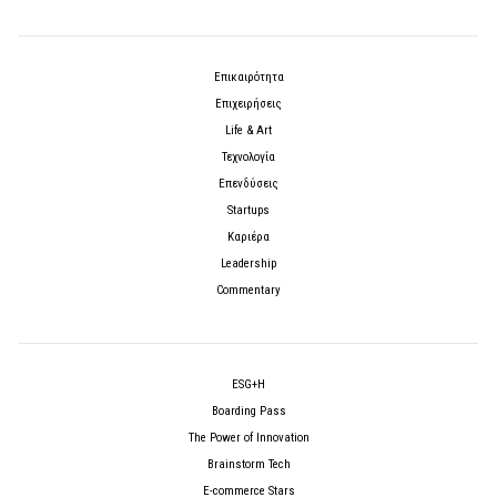
Επικαιρότητα
Επιχειρήσεις
Life & Art
Τεχνολογία
Επενδύσεις
Startups
Καριέρα
Leadership
Commentary
ESG+H
Boarding Pass
The Power of Innovation
Brainstorm Tech
E-commerce Stars