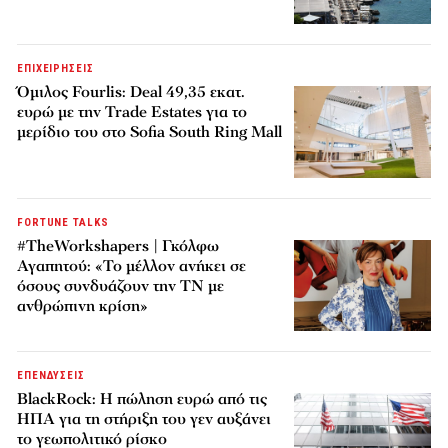
ΕΠΙΧΕΙΡΗΣΕΙΣ
Όμιλος Fourlis: Deal 49,35 εκατ.
ευρώ με την Trade Estates για το
μερίδιο του στο Sofia South Ring Mall
FORTUNE TALKS
#TheWorkshapers | Γκόλφω
Αγαπητού: «Το μέλλον ανήκει σε
όσους συνδυάζουν την ΤΝ με
ανθρώπινη κρίση»
ΕΠΕΝΔΥΣΕΙΣ
BlackRock: Η πώληση ευρώ από τις
ΗΠΑ για τη στήριξη του γεν αυξάνει
το γεωπολιτικό ρίσκο