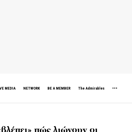
VE MEDIA
NETWORK
BE A MEMBER
The Admirables
βλέπει» πώς λιώνουν οι