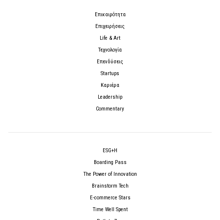
Επικαιρότητα
Επιχειρήσεις
Life & Art
Τεχνολογία
Επενδύσεις
Startups
Καριέρα
Leadership
Commentary
ESG+H
Boarding Pass
The Power of Innovation
Brainstorm Tech
E-commerce Stars
Time Well Spent