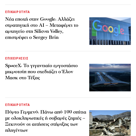
ΕΠΙΚΑΙΡΟΤΗΤΑ
Νέα εποχή στην Google: Αλλάζει
στρατηγική στο AI – Μεταφέρει το
αρχηγείο στη Silicon Valley,
επιστρέφει ο Sergey Brin
ΕΠΙΧΕΙΡΗΣΕΙΣ
SpaceX: Το γιγαντιαίο εργοστάσιο
μικροτσίπ που σχεδιάζει ο Έλον
Μασκ στο Τέξας
ΕΠΙΚΑΙΡΟΤΗΤΑ
Πόρτο Γερμενό: Πάνω από 100 σπίτια
με ολοκληρωτικές ή σοβαρές ζημιές –
Ξεκινούν οι αιτήσεις στήριξης των
πληγέντων