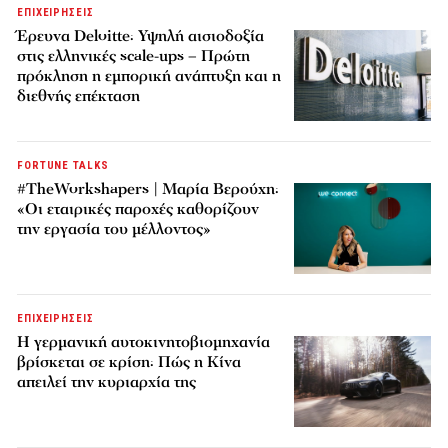
ΕΠΙΧΕΙΡΗΣΕΙΣ
Έρευνα Deloitte: Υψηλή αισιοδοξία
στις ελληνικές scale-ups – Πρώτη
πρόκληση η εμπορική ανάπτυξη και η
διεθνής επέκταση
FORTUNE TALKS
#TheWorkshapers | Μαρία Βερούχη:
«Οι εταιρικές παροχές καθορίζουν
την εργασία του μέλλοντος»
ΕΠΙΧΕΙΡΗΣΕΙΣ
Η γερμανική αυτοκινητοβιομηχανία
βρίσκεται σε κρίση: Πώς η Κίνα
απειλεί την κυριαρχία της