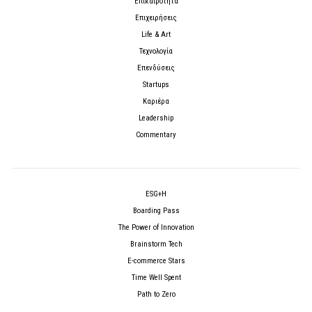
Επικαιρότητα
Επιχειρήσεις
Life & Art
Τεχνολογία
Επενδύσεις
Startups
Καριέρα
Leadership
Commentary
ESG+H
Boarding Pass
The Power of Innovation
Brainstorm Tech
E-commerce Stars
Time Well Spent
Path to Zero