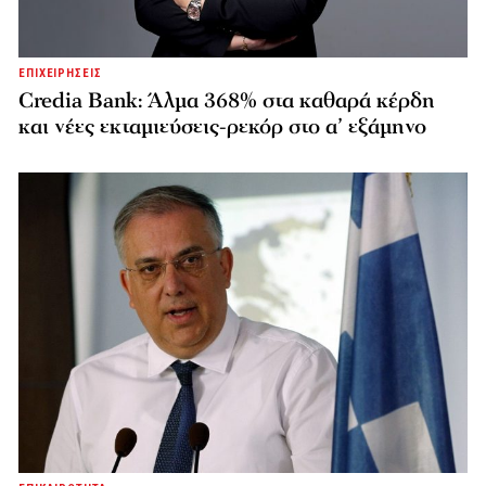
ΕΠΙΧΕΙΡΗΣΕΙΣ
Credia Bank: Άλμα 368% στα καθαρά κέρδη
και νέες εκταμιεύσεις-ρεκόρ στο α’ εξάμηνο