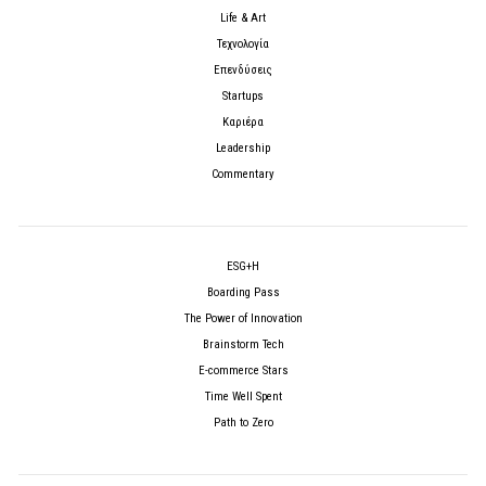
Life & Art
Τεχνολογία
Επενδύσεις
Startups
Καριέρα
Leadership
Commentary
ESG+H
Boarding Pass
The Power of Innovation
Brainstorm Tech
E-commerce Stars
Time Well Spent
Path to Zero