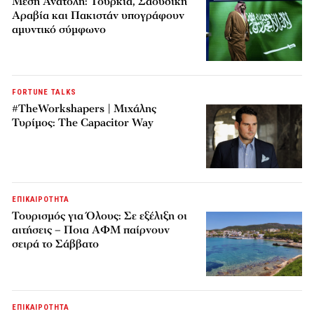
Μέση Ανατολή: Τουρκία, Σαουδική
Αραβία και Πακιστάν υπογράφουν
αμυντικό σύμφωνο
FORTUNE TALKS
#TheWorkshapers | Μιχάλης
Τυρίμος: The Capacitor Way
ΕΠΙΚΑΙΡΟΤΗΤΑ
Τουρισμός για Όλους: Σε εξέλιξη οι
αιτήσεις – Ποια ΑΦΜ παίρνουν
σειρά το Σάββατο
ΕΠΙΚΑΙΡΟΤΗΤΑ