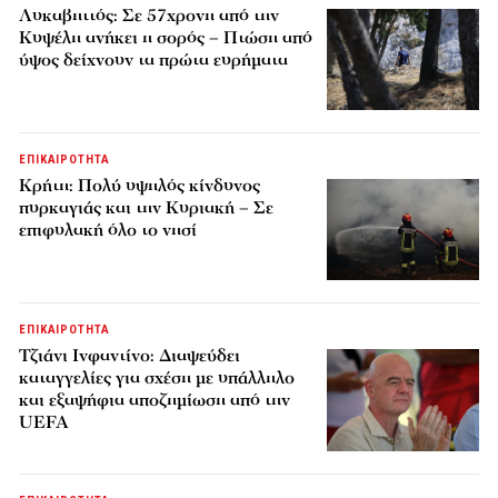
Λυκαβηττός: Σε 57χρονη από την
Κυψέλη ανήκει η σορός – Πτώση από
ύψος δείχνουν τα πρώτα ευρήματα
ΕΠΙΚΑΙΡΟΤΗΤΑ
Κρήτη: Πολύ υψηλός κίνδυνος
πυρκαγιάς και την Κυριακή – Σε
επιφυλακή όλο το νησί
ΕΠΙΚΑΙΡΟΤΗΤΑ
Τζιάνι Ινφαντίνο: Διαψεύδει
καταγγελίες για σχέση με υπάλληλο
και εξαψήφια αποζημίωση από την
UEFA