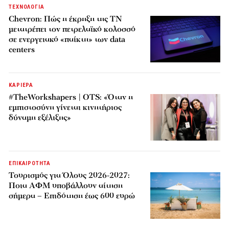
ΤΕΧΝΟΛΟΓΙΑ
Chevron: Πώς η έκρηξη της ΤΝ
μετατρέπει τον πετρελαϊκό κολοσσό
σε ενεργειακό «παίκτη» των data
centers
ΚΑΡΙΕΡΑ
#TheWorkshapers | OTS: «Όταν η
εμπιστοσύνη γίνεται κινητήριος
δύναμη εξέλιξης»
ΕΠΙΚΑΙΡΟΤΗΤΑ
Τουρισμός για Όλους 2026-2027:
Ποια ΑΦΜ υποβάλλουν αίτηση
σήμερα – Επιδότηση έως 600 ευρώ