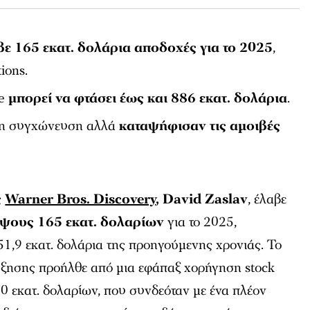
βε 165 εκατ. δολάρια αποδοχές για το 2025
,
ions.
ge
μπορεί να φτάσει έως και 886 εκατ. δολάρια
.
 τη συγχώνευση αλλά
καταψήφισαν τις αμοιβές
ς
Warner Bros. Discovery
, David Zaslav
, έλαβε
ύψους 165 εκατ. δολαρίων
για το 2025,
51,9 εκατ. δολάρια της προηγούμενης χρονιάς. Το
ύξησης προήλθε από μια εφάπαξ χορήγηση stock
10 εκατ. δολαρίων, που συνδεόταν με ένα πλέον