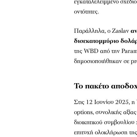
εγκαταλελειμμένο σχέδιο
οντότητες.
Παράλληλα, ο Zaslav
αν
δισεκατομμύριο δολά
της WBD από την Param
δημοσιοποιήθηκαν σε pr
Το πακέτο αποδο
Στις 12 Ιουνίου 2025, η
options, συνολικής αξία
διοικητικού συμβουλίου 
επιτυχή ολοκλήρωση της