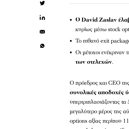
Ο David Zaslav έλα
κυρίως μέσω stock opt
Το πιθανό exit packa
Οι μέτοχοι ενέκριναν
των στελεχών
.
Ο πρόεδρος και CEO τη
συνολικές αποδοχές 
υπερτριπλασιάζοντας τα 
μεγαλύτερο μέρος της α
options αξίας περίπου 1