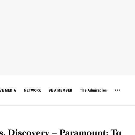
VE MEDIA
NETWORK
BE A MEMBER
The Admirables
. Discovery – Paramount: Τα