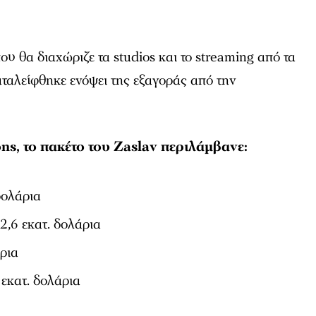
υ θα διαχώριζε τα studios και το streaming από τα
ταλείφθηκε ενόψει της εξαγοράς από την
ns, το πακέτο του Zaslav περιλάμβανε:
δολάρια
2,6 εκατ. δολάρια
ρια
εκατ. δολάρια