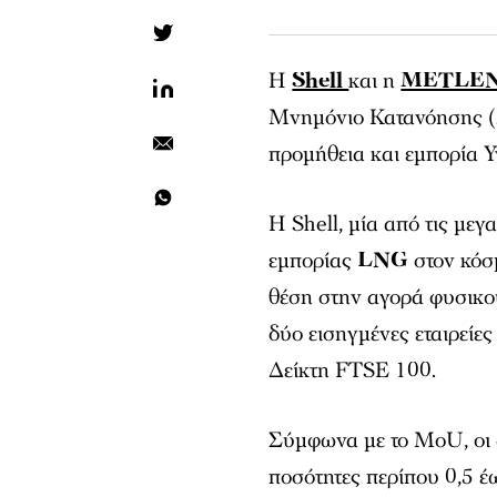
Η
Shell
και η
METLE
Μνημόνιο Κατανόησης (M
προμήθεια και εμπορία 
Η Shell, μία από τις μεγ
εμπορίας
LNG
στον κόσ
θέση στην αγορά φυσικού
δύο εισηγμένες εταιρείε
Δείκτη FTSE 100.
Σύμφωνα με το MoU, οι 
ποσότητες περίπου 0,5 έ