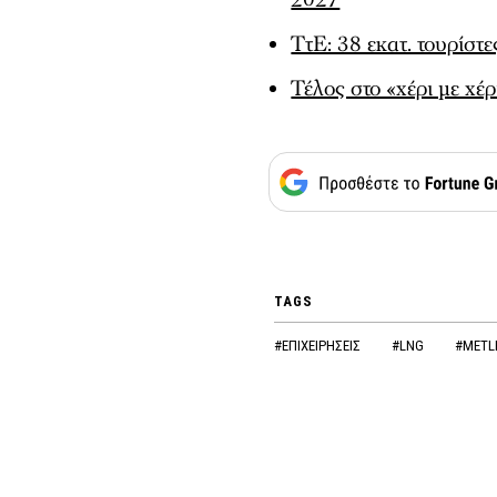
2027
ΤτΕ: 38 εκατ. τουρίσ
Τέλος στο «χέρι με χέρ
TAGS
#ΕΠΙΧΕΙΡΗΣΕΙΣ
#LNG
#METL