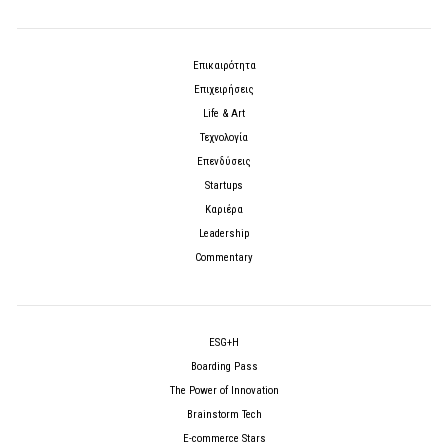
Επικαιρότητα
Επιχειρήσεις
Life & Art
Τεχνολογία
Επενδύσεις
Startups
Καριέρα
Leadership
Commentary
ESG+H
Boarding Pass
The Power of Innovation
Brainstorm Tech
E-commerce Stars