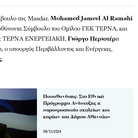
μβουλο της Masdar,
Mohamed Jameel Al Ramahi
ιευθύνοντα Σύμβουλο του Ομίλου ΓΕΚ ΤΕΡΝΑ, και
 της ΤΕΡΝΑ ΕΝΕΡΓΕΙΑΚΗ,
Γιώργο Περιστέρ
η
, ο υπουργός Περιβάλλοντος και Ενέργειας,
ς
.
Παπαθανάσης: Στο Εθνικό
Πρόγραμμα Ανάπτυξης η
πυροπροστασία σχολείων και
κτιρίων του Δήμου Αθηναίων
04/12/2024