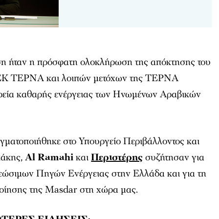
ση ήταν η πρόσφατη ολοκλήρωση της απόκτησης του
ΓΕΚ ΤΕΡΝΑ και λοιπών μετόχων της ΤΕΡΝΑ
ιρεία καθαρής ενέργειας των Ηνωμένων Αραβικών
γματοποιήθηκε στο Υπουργείο Περιβάλλοντος και
κάκης,
Al Ramahi
και
Περιστέρης
συζήτησαν για
εώσιμων Πηγών Ενέργειας στην Ελλάδα και για τη
οίησης της Masdar στη χώρα μας.