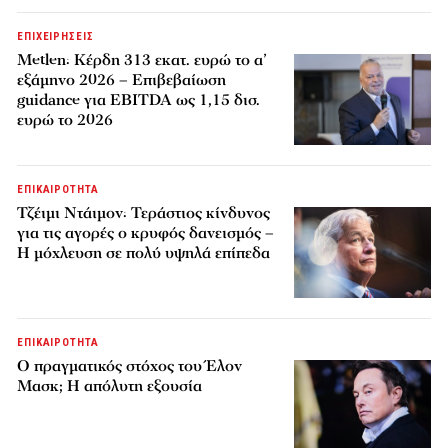
ΕΠΙΧΕΙΡΗΣΕΙΣ
Metlen: Κέρδη 313 εκατ. ευρώ το α’
εξάμηνο 2026 – Επιβεβαίωση
guidance για EBITDA ως 1,15 δισ.
ευρώ το 2026
ΕΠΙΚΑΙΡΟΤΗΤΑ
Τζέιμι Ντάιμον: Τεράστιος κίνδυνος
για τις αγορές ο κρυφός δανεισμός –
Η μόχλευση σε πολύ υψηλά επίπεδα
ΕΠΙΚΑΙΡΟΤΗΤΑ
Ο πραγματικός στόχος του Έλον
Μασκ; Η απόλυτη εξουσία