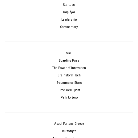
Startups
Καριέρα
Leadership
Commentary
ESG+H
Boarding Pass
The Power of Innovation
Brainstorm Tech
E-commerce Stars
Time Well Spent
Path to Zero
About Fortune Greece
Ταυτότητα