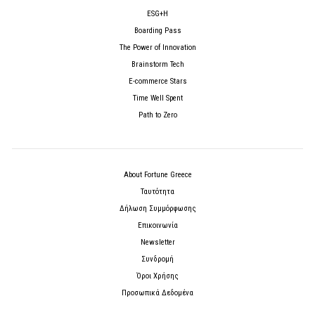
ESG+H
Boarding Pass
The Power of Innovation
Brainstorm Tech
E-commerce Stars
Time Well Spent
Path to Zero
About Fortune Greece
Ταυτότητα
Δήλωση Συμμόρφωσης
Επικοινωνία
Newsletter
Συνδρομή
Όροι Χρήσης
Προσωπικά Δεδομένα