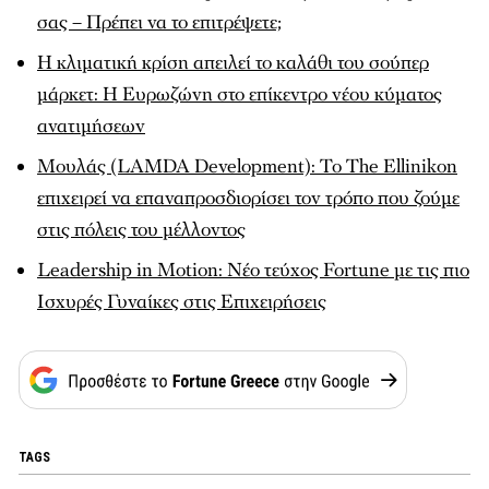
σας – Πρέπει να το επιτρέψετε;
Η κλιματική κρίση απειλεί το καλάθι του σούπερ
μάρκετ: Η Ευρωζώνη στο επίκεντρο νέου κύματος
ανατιμήσεων
Μουλάς (LAMDA Development): To The Ellinikon
επιχειρεί να επαναπροσδιορίσει τον τρόπο που ζούμε
στις πόλεις του μέλλοντος
Leadership in Motion: Νέο τεύχος Fortune με τις πιο
Ισχυρές Γυναίκες στις Επιχειρήσεις
TAGS