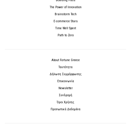
Boarding Pass
The Power of Innovation
Brainstorm Tech
E-commerce Stars
Time Well Spent
Path to Zero
About Fortune Greece
Ταυτότητα
Δήλωση Συμμόρφωσης
Επικοινωνία
Newsletter
Συνδρομή
Όροι Χρήσης
Προσωπικά Δεδομένα