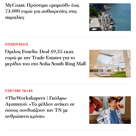
MyCoast: Πρόστιμα «μαμούθ» έως
73.000 ευρώ για αυθαιρεσίες στις
παραλίες
ΕΠΙΧΕΙΡΗΣΕΙΣ
Όμιλος Fourlis: Deal 49,35 εκατ.
ευρώ με την Trade Estates για το
μερίδιο του στο Sofia South Ring Mall
FORTUNE TALKS
#TheWorkshapers | Γκόλφω
Αγαπητού: «Το μέλλον ανήκει σε
όσους συνδυάζουν την ΤΝ με
ανθρώπινη κρίση»