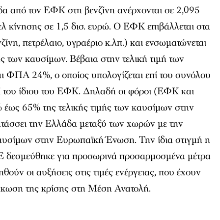
δα από τον ΕΦΚ στη βενζίνη ανέρχονται σε 2,095
ζελ κίνησης σε 1,5 δισ. ευρώ. Ο ΕΦΚ επιβάλλεται στα
ζίνη, πετρέλαιο, υγραέριο κ.λπ.) και ενσωματώνεται
ς των καυσίμων. Βέβαια στην τελική τιμή των
αι ΦΠΑ 24%, ο οποίος υπολογίζεται επί του συνόλου
πί του ίδιου του ΕΦΚ. Δηλαδή οι φόροι (ΕΦΚ και
έως 65% της τελικής τιμής των καυσίμων στην
ατάσσει την Ελλάδα μεταξύ των χωρών με την
υσίμων στην Ευρωπαϊκή Ένωση. Την ίδια στιγμή η
Ε δεσμεύθηκε για προσωρινά προσαρμοσμένα μέτρα
θούν οι αυξήσεις στις τιμές ενέργειας, που έχουν
άκωση της κρίσης στη Μέση Ανατολή.