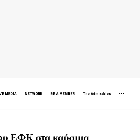
VE MEDIA
NETWORK
BE A MEMBER
The Admirables
του ΕΦΚ στα καύσιμα