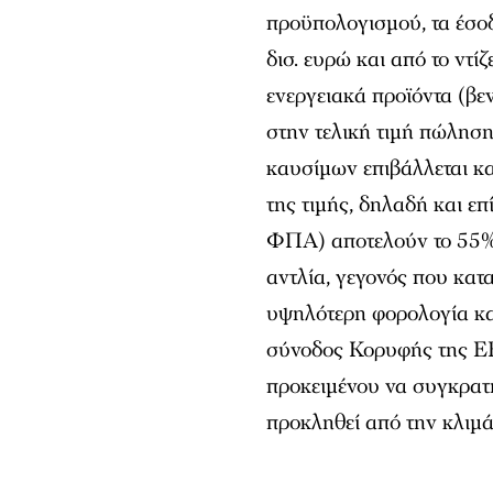
προϋπολογισμού, τα έσο
δισ. ευρώ και από το ντί
ενεργειακά προϊόντα (βεν
στην τελική τιμή πώληση
καυσίμων επιβάλλεται κ
της τιμής, δηλαδή και ε
ΦΠΑ) αποτελούν το 55% 
αντλία, γεγονός που κατ
υψηλότερη φορολογία κα
σύνοδος Κορυφής της Ε
προκειμένου να συγκρατη
προκληθεί από την κλιμ