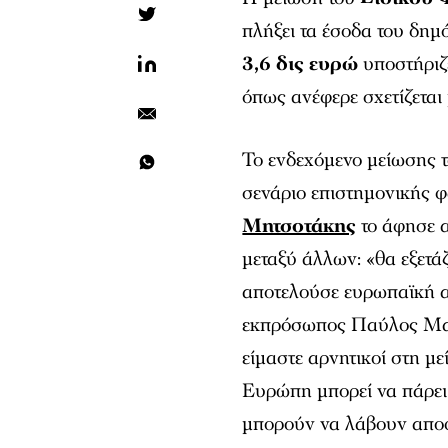
πλήξει τα έσοδα του δη
3,6 δις ευρώ
υποστήριζε
όπως ανέφερε σχετίζεται 
Το ενδεχόμενο μείωσης 
σενάριο επιστημονικής 
Μητσοτάκης
το άφησε α
μεταξύ άλλων: «θα εξετά
αποτελούσε ευρωπαϊκή α
εκπρόσωπος Παύλος Μαρι
είμαστε αρνητικοί στη 
Ευρώπη μπορεί να πάρει
μπορούν να λάβουν αποφ