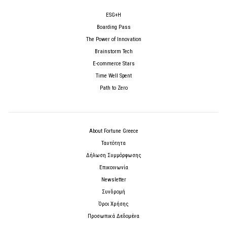
ESG+H
Boarding Pass
The Power of Innovation
Brainstorm Tech
E-commerce Stars
Time Well Spent
Path to Zero
About Fortune Greece
Ταυτότητα
Δήλωση Συμμόρφωσης
Επικοινωνία
Newsletter
Συνδρομή
Όροι Χρήσης
Προσωπικά Δεδομένα