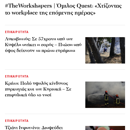
#TheWorkshapers | Όμιλος Quest: «Χτίζοντας
το workplace της επόμενης ημέρας»
ΕΠΙΚΑΙΡΟΤΗΤΑ
Λυκαβηττός: Σε 57χρονη από την
Κυψέλη ανήκει η σορός – Πτώση από
ύψος δείχνουν τα πρώτα ευρήματα
ΕΠΙΚΑΙΡΟΤΗΤΑ
Κρήτη: Πολύ υψηλός κίνδυνος
πυρκαγιάς και την Κυριακή – Σε
επιφυλακή όλο το νησί
ΕΠΙΚΑΙΡΟΤΗΤΑ
Τζιάνι Ινφαντίνο: Διαψεύδει