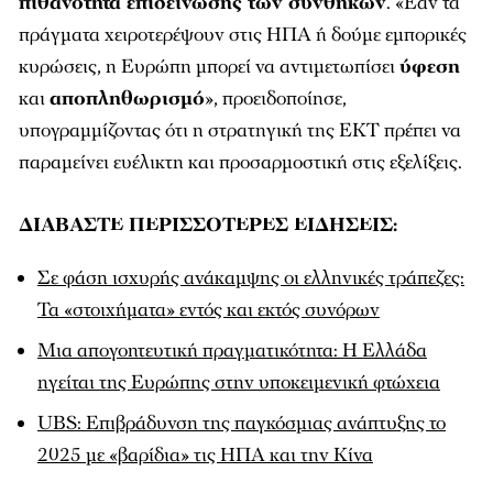
πιθανότητα επιδείνωσης των συνθηκών
. «Εάν τα
πράγματα χειροτερέψουν στις ΗΠΑ ή δούμε εμπορικές
κυρώσεις, η Ευρώπη μπορεί να αντιμετωπίσει
ύφεση
και
αποπληθωρισμό
», προειδοποίησε,
υπογραμμίζοντας ότι η στρατηγική της ΕΚΤ πρέπει να
παραμείνει ευέλικτη και προσαρμοστική στις εξελίξεις.
ΔΙΑΒΑΣΤΕ ΠΕΡΙΣΣΟΤΕΡΕΣ ΕΙΔΗΣΕΙΣ:
Σε φάση ισχυρής ανάκαμψης οι ελληνικές τράπεζες:
Τα «στοιχήματα» εντός και εκτός συνόρων
Μια απογοητευτική πραγματικότητα: Η Ελλάδα
ηγείται της Ευρώπης στην υποκειμενική φτώχεια
UBS: Επιβράδυνση της παγκόσμιας ανάπτυξης το
2025 με «βαρίδια» τις ΗΠΑ και την Κίνα