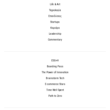
Life & Art
Τεχνολογία
Επενδύσεις
Startups
Καριέρα
Leadership
Commentary
ESG+H
Boarding Pass
The Power of Innovation
Brainstorm Tech
E-commerce Stars
Time Well Spent
Path to Zero