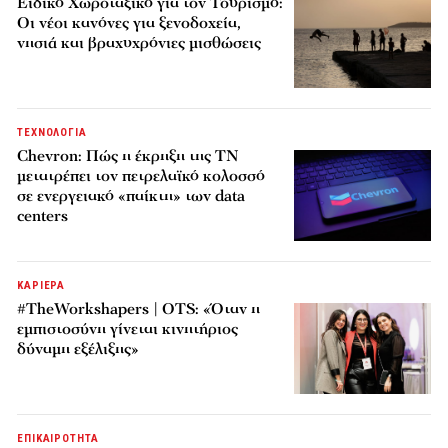
Ειδικό Χωροταξικό για τον Τουρισμό:
Οι νέοι κανόνες για ξενοδοχεία,
νησιά και βραχυχρόνιες μισθώσεις
ΤΕΧΝΟΛΟΓΙΑ
Chevron: Πώς η έκρηξη της ΤΝ
μετατρέπει τον πετρελαϊκό κολοσσό
σε ενεργειακό «παίκτη» των data
centers
ΚΑΡΙΕΡΑ
#TheWorkshapers | OTS: «Όταν η
εμπιστοσύνη γίνεται κινητήριος
δύναμη εξέλιξης»
ΕΠΙΚΑΙΡΟΤΗΤΑ