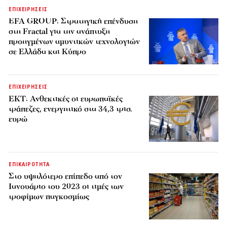
ΕΠΙΧΕΙΡΗΣΕΙΣ
EFA GROUP: Στρατηγική επένδυση
στη Fractal για την ανάπτυξη
προηγμένων αμυντικών τεχνολογιών
σε Ελλάδα και Κύπρο
ΕΠΙΧΕΙΡΗΣΕΙΣ
ΕΚΤ: Ανθεκτικές οι ευρωπαϊκές
τράπεζες, ενεργητικό στα 34,3 τρισ.
ευρώ
ΕΠΙΚΑΙΡΟΤΗΤΑ
Στο υψηλότερο επίπεδο από τον
Ιανουάριο του 2023 οι τιμές των
τροφίμων παγκοσμίως