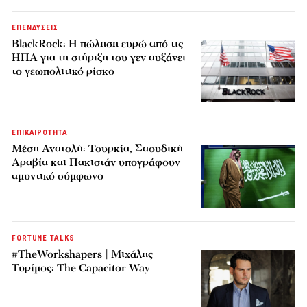
ΕΠΕΝΔΥΣΕΙΣ
BlackRock: Η πώληση ευρώ από τις
ΗΠΑ για τη στήριξη του γεν αυξάνει
το γεωπολιτικό ρίσκο
ΕΠΙΚΑΙΡΟΤΗΤΑ
Μέση Ανατολή: Τουρκία, Σαουδική
Αραβία και Πακιστάν υπογράφουν
αμυντικό σύμφωνο
FORTUNE TALKS
#TheWorkshapers | Μιχάλης
Τυρίμος: The Capacitor Way