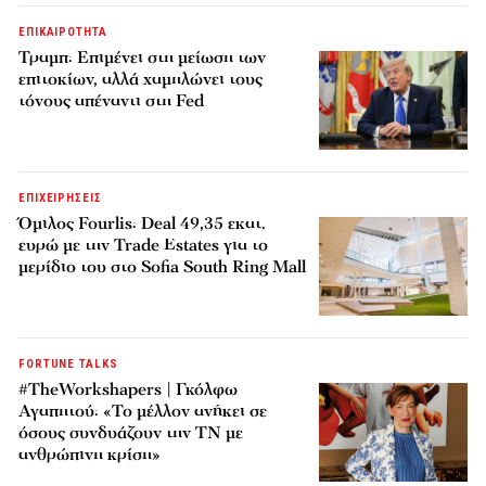
ΕΠΙΚΑΙΡΟΤΗΤΑ
Τραμπ: Επιμένει στη μείωση των
επιτοκίων, αλλά χαμηλώνει τους
τόνους απέναντι στη Fed
ΕΠΙΧΕΙΡΗΣΕΙΣ
Όμιλος Fourlis: Deal 49,35 εκατ.
ευρώ με την Trade Estates για το
μερίδιο του στο Sofia South Ring Mall
FORTUNE TALKS
#TheWorkshapers | Γκόλφω
Αγαπητού: «Το μέλλον ανήκει σε
όσους συνδυάζουν την ΤΝ με
ανθρώπινη κρίση»