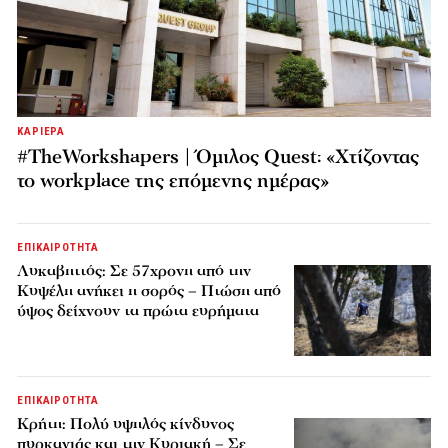
ΚΑΡΙΕΡΑ
#TheWorkshapers | Όμιλος Quest: «Χτίζοντας
το workplace της επόμενης ημέρας»
ΕΠΙΚΑΙΡΟΤΗΤΑ
Λυκαβηττός: Σε 57χρονη από την
Κυψέλη ανήκει η σορός – Πτώση από
ύψος δείχνουν τα πρώτα ευρήματα
ΕΠΙΚΑΙΡΟΤΗΤΑ
Κρήτη: Πολύ υψηλός κίνδυνος
πυρκαγιάς και την Κυριακή – Σε