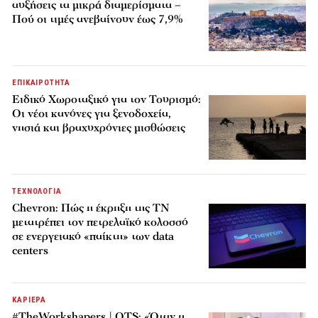
αυξήσεις τα μικρά διαμερίσματα –
Πού οι τιμές ανεβαίνουν έως 7,9%
ΕΠΙΚΑΙΡΟΤΗΤΑ
Ειδικό Χωροταξικό για τον Τουρισμό:
Οι νέοι κανόνες για ξενοδοχεία,
νησιά και βραχυχρόνιες μισθώσεις
ΤΕΧΝΟΛΟΓΙΑ
Chevron: Πώς η έκρηξη της ΤΝ
μετατρέπει τον πετρελαϊκό κολοσσό
σε ενεργειακό «παίκτη» των data
centers
ΚΑΡΙΕΡΑ
#TheWorkshapers | OTS: «Όταν η