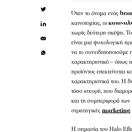
Όταν το όνομα ενός
bra
καινοτομίας, οι
καταναλ
χωρίς δεύτερη σκέψη. Το
είναι μια ψυχολογική πρ
να το συνειδητοποιούμε 
χαρακτηριστικό – όπως η
προϊόντος επεκτείνεται κ
χαρακτηριστικά του. Η 
τόσο ισχυρή, που διαμορ
και τη συμπεριφορά των
στρατηγικές
marketing
.
Η σημασία του Halo Effec