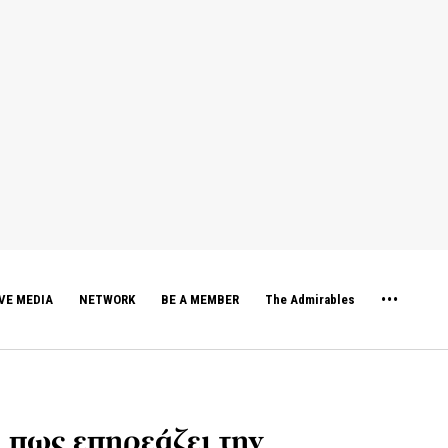
VE MEDIA
NETWORK
BE A MEMBER
The Admirables
αι πως επηρεάζει την