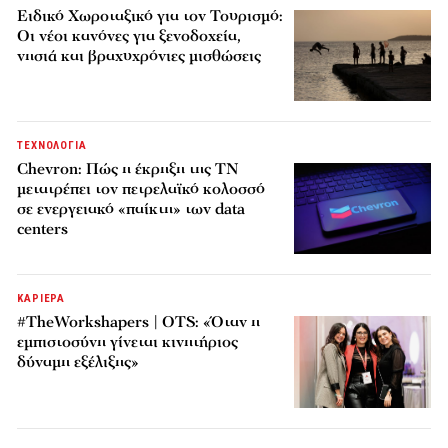
Ειδικό Χωροταξικό για τον Τουρισμό:
Οι νέοι κανόνες για ξενοδοχεία,
νησιά και βραχυχρόνιες μισθώσεις
ΤΕΧΝΟΛΟΓΙΑ
Chevron: Πώς η έκρηξη της ΤΝ
μετατρέπει τον πετρελαϊκό κολοσσό
σε ενεργειακό «παίκτη» των data
centers
ΚΑΡΙΕΡΑ
#TheWorkshapers | OTS: «Όταν η
εμπιστοσύνη γίνεται κινητήριος
δύναμη εξέλιξης»