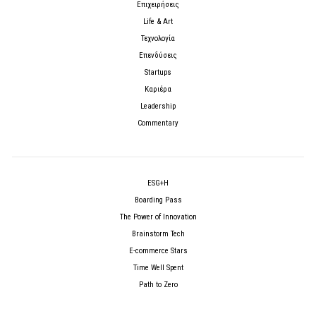
Επιχειρήσεις
Life & Art
Τεχνολογία
Επενδύσεις
Startups
Καριέρα
Leadership
Commentary
ESG+H
Boarding Pass
The Power of Innovation
Brainstorm Tech
E-commerce Stars
Time Well Spent
Path to Zero