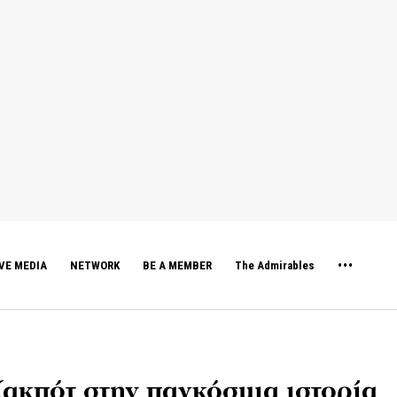
VE MEDIA
NETWORK
BE A MEMBER
The Admirables
ζακπότ στην παγκόσμια ιστορία