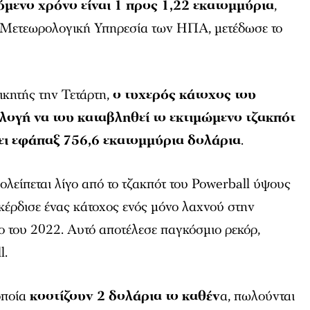
όμενο χρόνο είναι 1 προς 1,22 εκατομμύρια
,
 Μετεωρολογική Υπηρεσία των ΗΠΑ, μετέδωσε το
ικητής την Τετάρτη,
ο τυχερός κάτοχος του
ιλογή να του καταβληθεί το εκτιμώμενο τζακπότ
βει εφάπαξ 756,6 εκατομμύρια δολάρια
.
ολείπεται λίγο από το τζακπότ του Powerball ύψους
κέρδισε ένας κάτοχος ενός μόνο λαχνού στην
ο του 2022. Αυτό αποτέλεσε παγκόσμιο ρεκόρ,
l.
 οποία
κοστίζουν 2 δολάρια το καθέν
α, πωλούνται