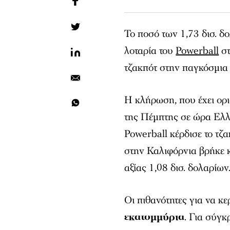
Το ποσό των 1,73 δισ. δ
λοταρία του
Powerball
στ
τζακπότ στην παγκόσμια 
Η κλήρωση, που έχει ορισ
της Πέμπτης σε ώρα Ελλά
Powerball κέρδισε το τζα
στην Καλιφόρνια βρήκε κ
αξίας 1,08 δισ. δολαρίων
Οι πιθανότητες για να κε
εκατομμύρια
. Για σύγκ