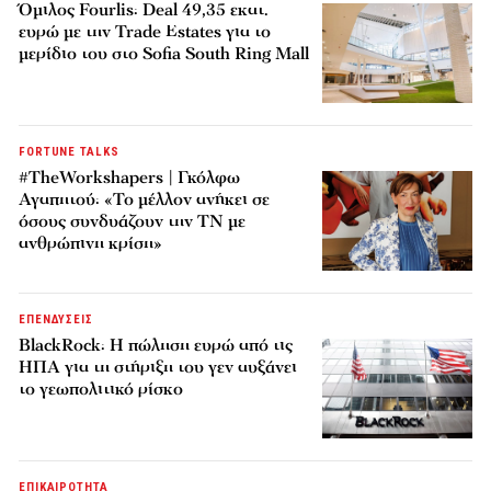
Όμιλος Fourlis: Deal 49,35 εκατ.
ευρώ με την Trade Estates για το
μερίδιο του στο Sofia South Ring Mall
FORTUNE TALKS
#TheWorkshapers | Γκόλφω
Αγαπητού: «Το μέλλον ανήκει σε
όσους συνδυάζουν την ΤΝ με
ανθρώπινη κρίση»
ΕΠΕΝΔΥΣΕΙΣ
BlackRock: Η πώληση ευρώ από τις
ΗΠΑ για τη στήριξη του γεν αυξάνει
το γεωπολιτικό ρίσκο
ΕΠΙΚΑΙΡΟΤΗΤΑ