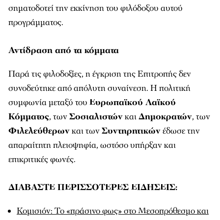
σηματοδοτεί την εκκίνηση του φιλόδοξου αυτού
προγράμματος.
Αντίδραση από τα κόμματα
Παρά τις φιλοδοξίες, η έγκριση της Επιτροπής δεν
συνοδεύτηκε από απόλυτη συναίνεση. Η πολιτική
συμφωνία μεταξύ του
Ευρωπαϊκού Λαϊκού
Κόμματος
, των
Σοσιαλιστών
και
Δημοκρατών
, των
Φιλελεύθερων
και των
Συντηρητικών
έδωσε την
απαραίτητη πλειοψηφία, ωστόσο υπήρξαν και
επικριτικές φωνές.
ΔΙΑΒΑΣΤΕ ΠΕΡΙΣΣΟΤΕΡΕΣ ΕΙΔΗΣΕΙΣ:
Κομισιόν: Το «πράσινο φως» στο Μεσοπρόθεσμο και