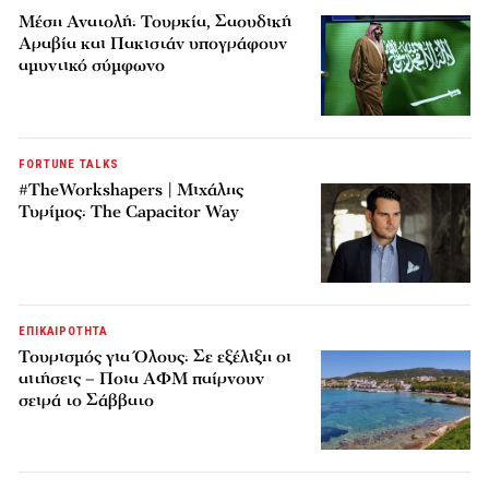
Μέση Ανατολή: Τουρκία, Σαουδική
Αραβία και Πακιστάν υπογράφουν
αμυντικό σύμφωνο
FORTUNE TALKS
#TheWorkshapers | Μιχάλης
Τυρίμος: The Capacitor Way
ΕΠΙΚΑΙΡΟΤΗΤΑ
Τουρισμός για Όλους: Σε εξέλιξη οι
αιτήσεις – Ποια ΑΦΜ παίρνουν
σειρά το Σάββατο