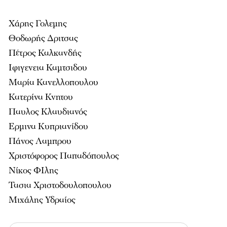
Χάρης Γολεμης
Θοδωρής Δριτσας
Πέτρος Καλκανδής
Ιφιγενεια Καμτσιδου
Μαρία Κανελλοπουλου
Κατερίνα Κνητου
Παυλος Κλαυδιανός
Ερμινα Κυπριανίδου
Πάνος Λαμπρου
Χριστόφορος Παπαδόπουλος
Νίκος ΦΙλης
Τασια Χριστοδουλοπουλου
Μιχάλης Υδραίος