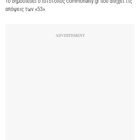
Το δημοσιεύει ο ιστότοπος commonality.gr που απηχεί τις
απόψεις των «53».