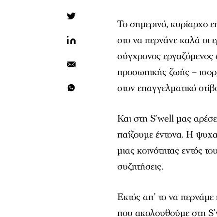
Το σημερινό, κυρίαρχο επ
στο να περνάνε καλά οι 
σύγχρονος εργαζόμενος α
προσωπικής ζωής – ισορ
στον επαγγελματικό στίβ
Και στη S’well μας αρέσ
παίζουμε έντονα. Η ψυχ
μιας κοινότητας εντός το
συζητήσεις.
Εκτός απ’ το να περνάμ
που ακολουθούμε στη S’w