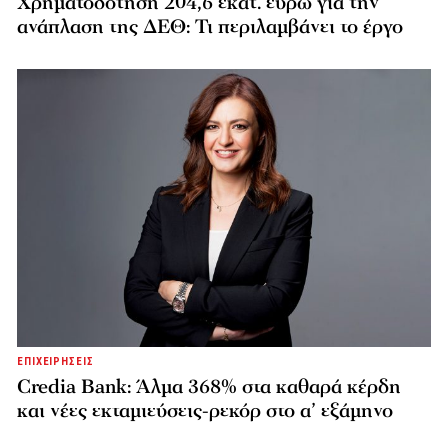
Χρηματοδότηση 204,6 εκατ. ευρώ για την
ανάπλαση της ΔΕΘ: Τι περιλαμβάνει το έργο
ΕΠΙΧΕΙΡΗΣΕΙΣ
Credia Bank: Άλμα 368% στα καθαρά κέρδη
και νέες εκταμιεύσεις-ρεκόρ στο α’ εξάμηνο