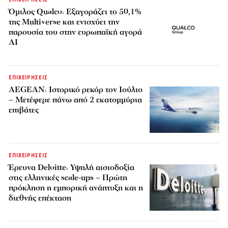
Όμιλος Qualco: Εξαγοράζει το 50,1%
της Multiverse και ενισχύει την
παρουσία του στην ευρωπαϊκή αγορά
AI
ΕΠΙΧΕΙΡΗΣΕΙΣ
AEGEAN: Ιστορικό ρεκόρ τον Ιούλιο
– Μετέφερε πάνω από 2 εκατομμύρια
επιβάτες
ΕΠΙΧΕΙΡΗΣΕΙΣ
Έρευνα Deloitte: Υψηλή αισιοδοξία
στις ελληνικές scale-ups – Πρώτη
πρόκληση η εμπορική ανάπτυξη και η
διεθνής επέκταση