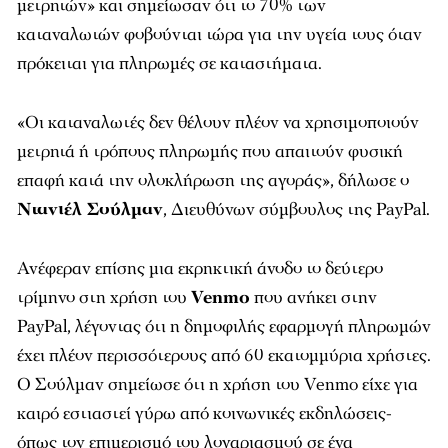
μετρητών» και σημείωσαν ότι το 70% των
καταναλωτών φοβούνται τώρα για την υγεία τους όταν
πρόκειται για πληρωμές σε καταστήματα.
«Οι καταναλωτές δεν θέλουν πλέον να χρησιμοποιούν
μετρητά ή τρόπους πληρωμής που απαιτούν φυσική
επαφή κατά την ολοκλήρωση της αγοράς», δήλωσε ο
Ντανιέλ Σούλμαν
, Διευθύνων σύμβουλος της PayPal.
Ανέφεραν επίσης μια εκρηκτική άνοδο το δεύτερο
τρίμηνο στη χρήση του
Venmo
που ανήκει στην
PayPal, λέγοντας ότι η δημοφιλής εφαρμογή πληρωμών
έχει πλέον περισσότερους από 60 εκατομμύρια χρήστες.
Ο Σούλμαν σημείωσε ότι η χρήση του Venmo είχε για
καιρό εστιαστεί γύρω από κοινωνικές εκδηλώσεις-
όπως τον επιμερισμό του λογαριασμού σε ένα