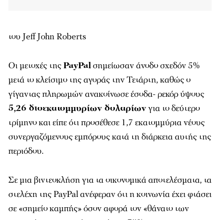
του Jeff John Roberts
Οι μετοχές της
PayPal
σημείωσαν άνοδο σχεδόν 5%
μετά το κλείσιμο της αγοράς την Τετάρτη, καθώς ο
γίγαντας πληρωμών ανακοίνωσε έσοδα- ρεκόρ ύψους
5,26 δισεκατομμυρίων δολαρίων
για το δεύτερο
τρίμηνο και είπε ότι προσέθεσε 1,7 εκατομμύρια νέους
συνεργαζόμενους εμπόρους κατά τη διάρκεια αυτής της
περιόδου.
Σε μια βιντεοκλήση για τα οικονομικά αποτελέσματα, τα
στελέχη της PayPal ανέφεραν ότι η κοινωνία έχει φτάσει
σε «σημείο καμπής» όσον αφορά τον «θάνατο των