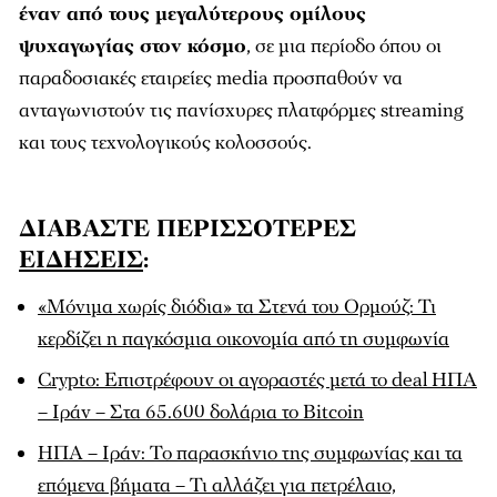
έναν από τους μεγαλύτερους ομίλους
ψυχαγωγίας στον κόσμο
, σε μια περίοδο όπου οι
παραδοσιακές εταιρείες media προσπαθούν να
ανταγωνιστούν τις πανίσχυρες πλατφόρμες streaming
και τους τεχνολογικούς κολοσσούς.
ΔΙΑΒΑΣΤΕ ΠΕΡΙΣΣΟΤΕΡΕΣ
ΕΙΔΗΣΕΙΣ
:
«Μόνιμα χωρίς διόδια» τα Στενά του Ορμούζ: Τι
κερδίζει η παγκόσμια οικονομία από τη συμφωνία
Crypto: Επιστρέφουν οι αγοραστές μετά το deal ΗΠΑ
– Ιράν – Στα 65.600 δολάρια το Bitcoin
ΗΠΑ – Ιράν: Το παρασκήνιο της συμφωνίας και τα
επόμενα βήματα – Τι αλλάζει για πετρέλαιο,