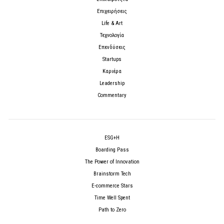
Επιχειρήσεις
Life & Art
Τεχνολογία
Επενδύσεις
Startups
Καριέρα
Leadership
Commentary
ESG+H
Boarding Pass
The Power of Innovation
Brainstorm Tech
E-commerce Stars
Time Well Spent
Path to Zero