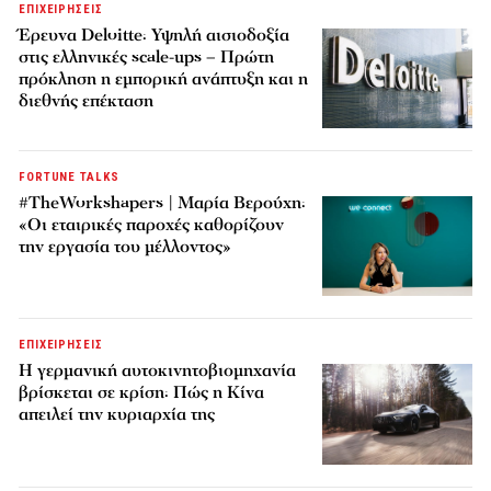
ΕΠΙΧΕΙΡΗΣΕΙΣ
Έρευνα Deloitte: Υψηλή αισιοδοξία
στις ελληνικές scale-ups – Πρώτη
πρόκληση η εμπορική ανάπτυξη και η
διεθνής επέκταση
FORTUNE TALKS
#TheWorkshapers | Μαρία Βερούχη:
«Οι εταιρικές παροχές καθορίζουν
την εργασία του μέλλοντος»
ΕΠΙΧΕΙΡΗΣΕΙΣ
Η γερμανική αυτοκινητοβιομηχανία
βρίσκεται σε κρίση: Πώς η Κίνα
απειλεί την κυριαρχία της