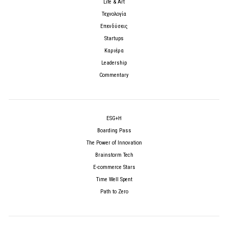
Life & Art
Τεχνολογία
Επενδύσεις
Startups
Καριέρα
Leadership
Commentary
ESG+H
Boarding Pass
The Power of Innovation
Brainstorm Tech
E-commerce Stars
Time Well Spent
Path to Zero