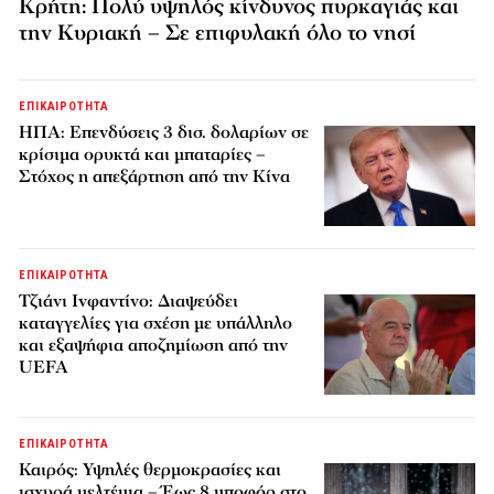
Κρήτη: Πολύ υψηλός κίνδυνος πυρκαγιάς και
την Κυριακή – Σε επιφυλακή όλο το νησί
ΕΠΙΚΑΙΡΟΤΗΤΑ
ΗΠΑ: Επενδύσεις 3 δισ. δολαρίων σε
κρίσιμα ορυκτά και μπαταρίες –
Στόχος η απεξάρτηση από την Κίνα
ΕΠΙΚΑΙΡΟΤΗΤΑ
Τζιάνι Ινφαντίνο: Διαψεύδει
καταγγελίες για σχέση με υπάλληλο
και εξαψήφια αποζημίωση από την
UEFA
ΕΠΙΚΑΙΡΟΤΗΤΑ
Καιρός: Υψηλές θερμοκρασίες και
ισχυρά μελτέμια – Έως 8 μποφόρ στο