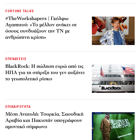
FORTUNE TALKS
#TheWorkshapers | Γκόλφω
Αγαπητού: «Το μέλλον ανήκει σε
όσους συνδυάζουν την ΤΝ με
ανθρώπινη κρίση»
ΕΠΕΝΔΥΣΕΙΣ
BlackRock: Η πώληση ευρώ από τις
ΗΠΑ για τη στήριξη του γεν αυξάνει
το γεωπολιτικό ρίσκο
ΕΠΙΚΑΙΡΟΤΗΤΑ
Μέση Ανατολή: Τουρκία, Σαουδική
Αραβία και Πακιστάν υπογράφουν
αμυντικό σύμφωνο