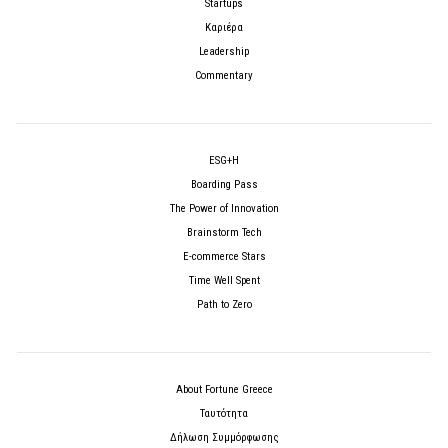
Startups
Καριέρα
Leadership
Commentary
ESG+H
Boarding Pass
The Power of Innovation
Brainstorm Tech
E-commerce Stars
Time Well Spent
Path to Zero
About Fortune Greece
Ταυτότητα
Δήλωση Συμμόρφωσης