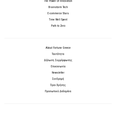
The Power of Innovation
Brainstorm Tech
E-commerce Stars
Time Well Spent
Path to Zero
About Fortune Greece
Ταυτότητα
Δήλωση Συμμόρφωσης
Επικοινωνία
Newsletter
Συνδρομή
Όροι Χρήσης
Προσωπικά Δεδομένα