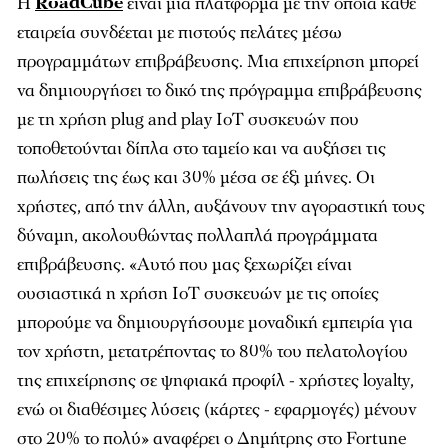
Η
RoadCube
είναι μια πλατφόρμα με την οποία κάθε
εταιρεία συνδέεται με πιστούς πελάτες μέσω
προγραμμάτων επιβράβευσης. Μια επιχείρηση μπορεί
να δημιουργήσει το δικό της πρόγραμμα επιβράβευσης
με τη χρήση plug and play ΙoT συσκευών που
τοποθετούνται δίπλα στο ταμείο και να αυξήσει τις
πωλήσεις της έως και 30% μέσα σε έξι μήνες. Οι
χρήστες, από την άλλη, αυξάνουν την αγοραστική τους
δύναμη, ακολουθώντας πολλαπλά προγράμματα
επιβράβευσης. «Αυτό που μας ξεχωρίζει είναι
ουσιαστικά η χρήση IoT συσκευών με τις οποίες
μπορούμε να δημιουργήσουμε μοναδική εμπειρία για
τον χρήστη, μετατρέποντας το 80% του πελατολογίου
της επιχείρησης σε ψηφιακά προφίλ - χρήστες loyalty,
ενώ οι διαθέσιμες λύσεις (κάρτες - εφαρμογές) μένουν
στο 20% το πολύ» αναφέρει ο Δημήτρης στο
Fortune