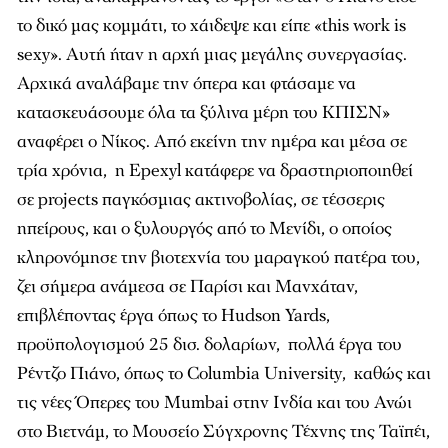
το δικό μας κομμάτι, το χάιδεψε και είπε «this work is
sexy». Αυτή ήταν η αρχή μιας μεγάλης συνεργασίας.
Αρχικά αναλάβαμε την όπερα και φτάσαμε να
κατασκευάσουμε όλα τα ξύλινα μέρη του ΚΠΙΣΝ»
αναφέρει ο Νίκος. Από εκείνη την ημέρα και μέσα σε
τρία χρόνια, η Epexyl κατάφερε να δραστηριοποιηθεί
σε projects παγκόσμιας ακτινοβολίας, σε τέσσερις
ηπείρους, και ο ξυλουργός από το Μενίδι, ο οποίος
κληρονόμησε την βιοτεχνία του μαραγκού πατέρα του,
ζει σήμερα ανάμεσα σε Παρίσι και Μανχάταν,
επιβλέποντας έργα όπως το Hudson Yards,
προϋπολογισμού 25 δισ. δολαρίων, πολλά έργα του
Ρέντζο Πιάνο, όπως το Columbia University, καθώς και
τις νέες Όπερες του Mumbai στην Ινδία και του Ανώι
στο Βιετνάμ, το Μουσείο Σύγχρονης Τέχνης της Ταϊπέι,