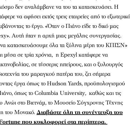
ν κόσμο δεν αναλάμβανε να του τα κατασκευάσει. Η
φερε να αφήσει εκτός τρεις εταιρείες από το εξωτερικό
μβάνοντας το έργο. «Όταν ο Πιάνο είδε το δικό μας
 sexy». Αυτή ήταν η αρχή μιας μεγάλης συνεργασίας.
 να κατασκευάσουμε όλα τα ξύλινα μέρη του ΚΠΙΣΝ»
ι μέσα σε τρία χρόνια, η Epexyl κατάφερε να
κτινοβολίας, σε τέσσερις ηπείρους, και ο ξυλουργός
ιοτεχνία του μαραγκού πατέρα του, ζει σήμερα
ποντας έργα όπως το Hudson Yards, προϋπολογισμού
Πιάνο, όπως το Columbia University, καθώς και τις
ου Ανώι στο Βιετνάμ, το Μουσείο Σύγχρονης Τέχνης
αση του Μονακό.
Διαβάστε όλη τη συνέντευξη του
 Fortune που κυκλοφορεί στα περίπτερα.