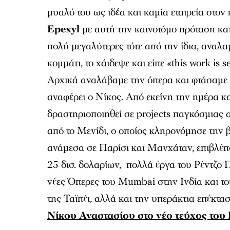
μυαλό του ως ιδέα και καμία εταιρεία στο
Epexyl
με αυτή την καινοτόμο πρόταση κατά
πολύ μεγαλύτερες τότε από την ίδια, αναλα
κομμάτι, το χάιδεψε και είπε «this work is
Αρχικά αναλάβαμε την όπερα και φτάσαμε
αναφέρει ο Νίκος. Από εκείνη την ημέρα κα
δραστηριοποιηθεί σε projects παγκόσμιας α
από το Μενίδι, ο οποίος κληρονόμησε την β
ανάμεσα σε Παρίσι και Μανχάταν, επιβλέ
25 δισ. δολαρίων, πολλά έργα του Ρέντζο 
νέες Όπερες του Mumbai στην Ινδία και τ
της Ταϊπέι, αλλά και την υπεράκτια επέκτ
Νίκου Αναστασίου στο νέο τεύχος του