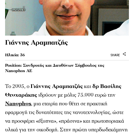
Γιάννης Αραμπατζής
Ηλικία: 36
SHARE
Position: Συνδρυτής και Διευθύνων Σύμβουλος της
Nanophos AE
Το 2005, ο
Γιάννης Αραμπατζής
και
δρ
Βασίλης
Θεοχαράκης
ιδρύουν με μόλις 75.000 ευρώ την
Nanophos
, μια εταιρία που θέτει σε πρακτική
εφαρμογή τις δυνατότητες της νανοτεχνολογίας, ώστε
να προσφέρει «έξυπνα», «πράσινα» και πρωτοποριακά
υλικά για την οικοδομή. Στην πρώτη υπερδωδεκάμηνη