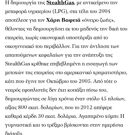
Η δημιουργία της
StealthGas
, με αντικείμενο την
μεταφορά υγραερίου (LPG), στα τέλη του 2004
αποτέλεσε για τον
Χάρη Βαφειά
«όνειρο ζωής»,
θέλοντας να δημιουργήσει εκ του μηδενός την δική του
εταιρεία, χωρίς οικονομική υποστήριξη από το
οικογενειακό του περιβάλλον. Για την άντληση των
απαιτούμενων κεφαλαίων για την ανάπτυξη της
StealthGas κρίθηκε επιβεβλημένη η εισαγωγή των
μετοχών της εταιρείας στο αμερικανικό χρηματιστήριο,
κάτι που έγινε τον Οκτώβριο του 2005. Από τότε ο
νεαρός εφοπλιστής δεν έχει κοιτάξει πίσω του,
δημιουργώντας σε λίγα χρόνια έναν στόλο 45 πλοίων,
αξίας 800 εκατ. δολαρίων, που το 2012 απέφερε
καθαρά κέρδη 30 εκατ. δολάρια. Αγαπημένο χόμπι: Η
γυμναστική και το τρέξιμο βρίσκονται στην ημερήσια
διάταξη.