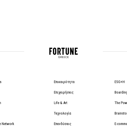
s
Επικαιρότητα
ESG+H
Επιχειρήσεις
Boardin
m
Life & Art
The Powe
Τεχνολογία
Brainst
e Network
Επενδύσεις
E-comme