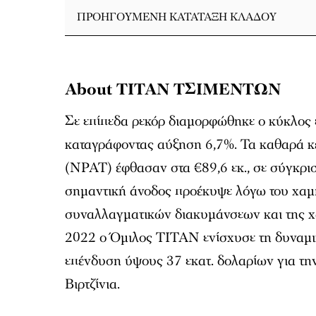
ΠΡΟΗΓΟΎΜΕΝΗ ΚΑΤΆΤΑΞΗ ΚΛΆΔΟΥ
About ΤΙΤΑΝ ΤΣΙΜΕΝΤΩΝ
Σε επίπεδα ρεκόρ διαμορφώθηκε ο κύκλος ε
καταγράφοντας αύξηση 6,7%. Τα καθαρά κ
(NPAT) έφθασαν στα €89,6 εκ., σε σύγκριση
σημαντική άνοδος προέκυψε λόγω του χαμ
συναλλαγματικών διακυμάνσεων και της χ
2022 ο Όμιλος ΤΙΤΑΝ ενίσχυσε τη δυναμι
επένδυση ύψους 37 εκατ. δολαρίων για τη
Βιρτζίνια.