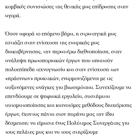
κομβικές συνιστώσες της θετικής μας επίδρασης στην
αγορά.
Όσον αφορά το επόμενο βήμα, η στρατηγική μας
εστιάζει στην ενίσχυση της εταιρικής μας
διακυβέρνησης, την περαιτέρω διεθνοποίηση, στην
ανάληψη πρωτοποριακών έργων που απαιτούν
πολυεπίπεδη τεχνογνωσία και στην ενίσχυση των
«πράσινων» πρακτικών, εναρμονιζόμενοι με τις
αυξανόμενες ανάγκες για βιωσιμότητα. Συνεχίζουμε να
επενδύουμε σε ψηφιακά εργαλεία, συστήματα
αυτοματοποίησης και καινοτόμες μεθόδους διαχείρισης
έργων, έχοντας πάντα στον πυρήνα μας την ίδια
δέσμευση: να είμαστε ένας Πολύτιμος Συνεργάτης για
τους πελάτες μας και να τους στηρίζουμε