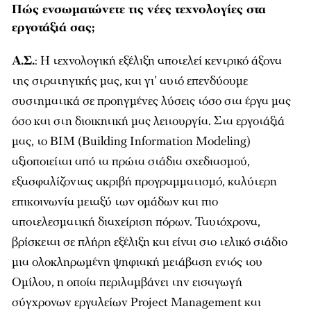
Πώς ενσωματώνετε τις νέες τεχνολογίες στα
εργοτάξιά σας;
Α.Σ.
: Η τεχνολογική εξέλιξη αποτελεί κεντρικό άξονα
της στρατηγικής μας, και γι’ αυτό επενδύουμε
συστηματικά σε προηγμένες λύσεις τόσο στα έργα μας
όσο και στη διοικητική μας λειτουργία. Στα εργοτάξιά
μας, το BIM (Building Information Modeling)
αξιοποιείται από τα πρώτα στάδια σχεδιασμού,
εξασφαλίζοντας ακριβή προγραμματισμό, καλύτερη
επικοινωνία μεταξύ των ομάδων και πιο
αποτελεσματική διαχείριση πόρων. Ταυτόχρονα,
βρίσκεται σε πλήρη εξέλιξη και είναι στο τελικό στάδιο
μια ολοκληρωμένη ψηφιακή μετάβαση εντός του
Ομίλου, η οποία περιλαμβάνει την εισαγωγή
σύγχρονων εργαλείων Project Management και