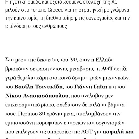
Η ηγετική ομάδα και εξειδικευμένα στελέχη της ΑGT
μιλούν στο Fortune Greece για τη στρατηγική με γνώμονα
την καινοτομία, τη διεθνοποίηση, τις συνεργασίες και την
επένδυση στους ανθρώπους
Στα μέσα της δεκαετίας του ’90, όταν η Ελλάδα
βρισκόταν σε φάση έντονης μετάβασης, η
AGT
έχτιζε
γερά θεμέλια χάρη στο κοινό όραμα τριών μηχανικών,
του
Βασίλη Τσιντικίδη
, του
Γιάννη Γαΐτη
και του
Νίκου Αναστασόπουλου
, που ανέλαβαν μεν
επιχειρηματικό ρίσκο, σχεδίασαν δε καλά τα βήματά
τους. Περίπου 30 χρόνια μετά, απολαμβάνουν την
εμπιστοσύνη κορυφαίων εταιρειών και οργανισμών
που επιλέγουν τις υπηρεσίες της AGT για
ασφαλή και