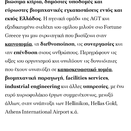
βιώσιμα κτίρια, δημόσιες υποδομές και
εύρωστες βιομηχανικές εγκαταστάσεις εντός και
εκτός Ελλάδος
. Η ηγετική ομάδα της AGT και
εξειδικευμένα στελέχη του ομίλου μιλούν στο Fortune
Greece για μια στρατηγική που βασίζεται στην
καινοτομία
, τη
διεθνοποίηση
, τις
συνεργασίες
και
την
επένδυση
στους ανθρώπους. Περιγράφουν τις
αξίες του οργανισμού και αναλύουν τις δυνατότητες
που έχουν αναπτύξει σε
κατασκευαστικό τομέα
,
βιομηχανική παραγωγή
,
facilities services
,
industrial engineering
και άλλες
υπηρεσίες
, με ένα
ευρύ χαρτοφυλάκιο έργων συμμετέχοντας, μεταξύ
άλλων, στην ανάπτυξη των Hellinikon, Hellas Gold,
Athens International Airport κ.ά.