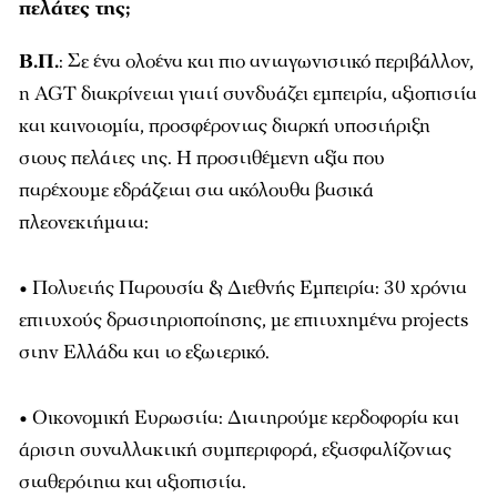
πελάτες της;
Β.Π.
: Σε ένα ολοένα και πιο ανταγωνιστικό περιβάλλον,
η AGT διακρίνεται γιατί συνδυάζει εμπειρία, αξιοπιστία
και καινοτομία, προσφέροντας διαρκή υποστήριξη
στους πελάτες της. Η προστιθέμενη αξία που
παρέχουμε εδράζεται στα ακόλουθα βασικά
πλεονεκτήματα:
• Πολυετής Παρουσία & Διεθνής Εμπειρία: 30 χρόνια
επιτυχούς δραστηριοποίησης, με επιτυχημένα projects
στην Ελλάδα και το εξωτερικό.
• Οικονομική Ευρωστία: Διατηρούμε κερδοφορία και
άριστη συναλλακτική συμπεριφορά, εξασφαλίζοντας
σταθερότητα και αξιοπιστία.