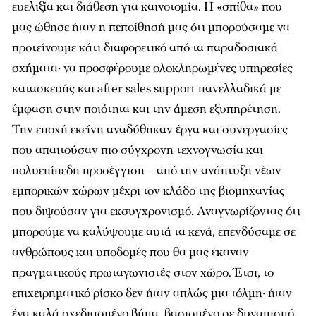
ευελιξία και διάθεση για καινοτομία. Η «σπίθα» που
μας ώθησε ήταν η πεποίθησή μας ότι μπορούσαμε να
προτείνουμε κάτι διαφορετικό από τα παραδοσιακά
σχήματα· να προσφέρουμε ολοκληρωμένες υπηρεσίες
κατασκευής και after sales support πανελλαδικά με
έμφαση στην ποιότητα και την άμεση εξυπηρέτηση.
Την εποχή εκείνη αναδύθηκαν έργα και συνεργασίες
που απαιτούσαν πιο σύγχρονη τεχνογνωσία και
πολυεπίπεδη προσέγγιση – από την ανάπτυξη νέων
εμπορικών χώρων μέχρι τον κλάδο της βιομηχανίας
που διψούσαν για εκσυγχρονισμό. Αναγνωρίζοντας ότι
μπορούμε να καλύψουμε αυτά τα κενά, επενδύσαμε σε
ανθρώπους και υποδομές που θα μας έκαναν
πραγματικούς πρωταγωνιστές στον χώρο. Έτσι, το
επιχειρηματικό ρίσκο δεν ήταν απλώς μια τόλμη· ήταν
ένα καλά σχεδιασμένο βήμα, βασισμένο σε δυναμισμό,