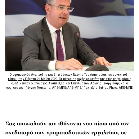
O υφυπουργός Ανάπτυξης και Επενδύσεων Γιάννης Τσακίρης μιλάει σε συνέντευξη
τύπου , την Πέμπτη 21 Μαΐου 2020. Τα μέτρα παροχής ρευστότητας στις επιχειρήσεις
εξειδίκευσαν ο υπουργός Ανάπτυξης και Επενδύσεων Άδωνις Γεωργιάδης και ο
υφυπουργός, Γιάννης Τσακίρης. ΑΠΕ-ΜΠΕ/ΑΠΕ-ΜΠΕ/ Παντελής Σαίτας
Photo: ΑΠΕ-ΜΠΕ
Σας αποκαλούν τον ιθύνοντα νου πίσω από τον
σχεδιασμό των χρηματοδοτικών εργαλείων, σε