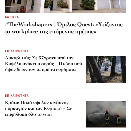
ΚΑΡΙΕΡΑ
#TheWorkshapers | Όμιλος Quest: «Χτίζοντας
το workplace της επόμενης ημέρας»
ΕΠΙΚΑΙΡΟΤΗΤΑ
Λυκαβηττός: Σε 57χρονη από την
Κυψέλη ανήκει η σορός – Πτώση από
ύψος δείχνουν τα πρώτα ευρήματα
ΕΠΙΚΑΙΡΟΤΗΤΑ
Κρήτη: Πολύ υψηλός κίνδυνος
πυρκαγιάς και την Κυριακή – Σε
επιφυλακή όλο το νησί