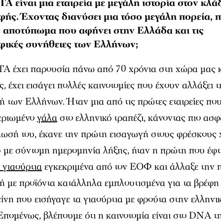
Α είναι μια εταιρεία με μεγάλη ιστορία στον κλά
φής. Έχοντας διανύσει μια τόσο μεγάλη πορεία, 
το αποτύπωμα που αφήνει στην Ελλάδα και τις
φικές συνήθειες των Ελλήνων;
 έχει παρουσία πάνω από 70 χρόνια στη χώρα μας κ
, έχει εισάγει πολλές καινοτομίες που έχουν αλλάξει τ
ή των Ελλήνων. Ήταν μια από τις πρώτες εταιρείες πο
εριωμένο
γάλα
στο ελληνικό τραπέζι, κάνοντας πιο ασ
ωσή του, έκανε την πρώτη εισαγωγή στους φρέσκους
 με σύντομη ημερομηνία λήξης, ήταν η πρώτη που έφτ
 γιαούρτια
εγκεκριμένα από τον ΕΟΦ και άλλαξε την 
ή με προϊόντα κατάλληλα εμπλουτισμένα για τα βρέφη
είνη που εισήγαγε τα γιαούρτια με φρούτα στην ελληνι
Επομένως, βλέπουμε ότι η καινοτομία είναι στο DNA τ