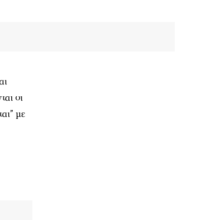
αι
ται οι
αι” με