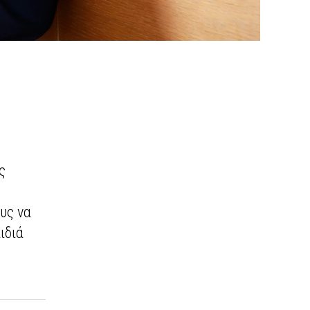
ς
υς να
ιδιά