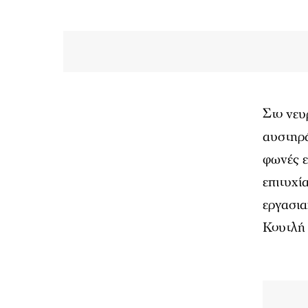
Στο νευ
αυστηρά
φωνές ε
επιτυχί
εργασια
Κουτλή 