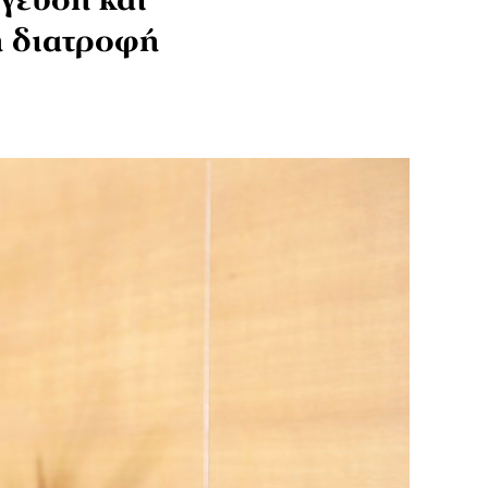
γεύση και
νή διατροφή