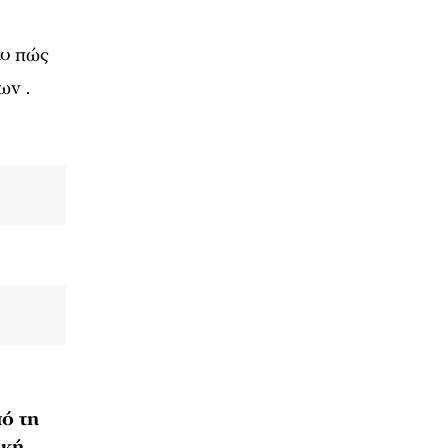
το πώς
ων .
ό τη
ική