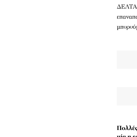
ΔΕΛΤΑ κ
επαναπα
μπορούμ
Πολλές
μία η 