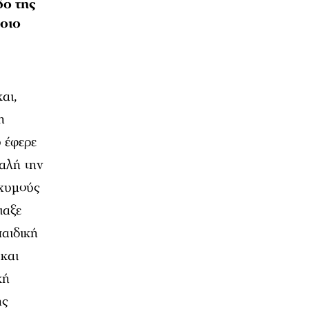
δο της
ποιο
αι,
η
υ έφερε
φαλή την
 χυμούς
ιαξε
παιδική
 και
κή
ης