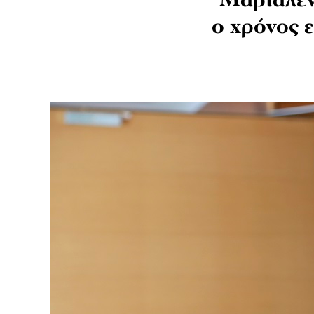
Μαριαλέν
ο χρόνος ε