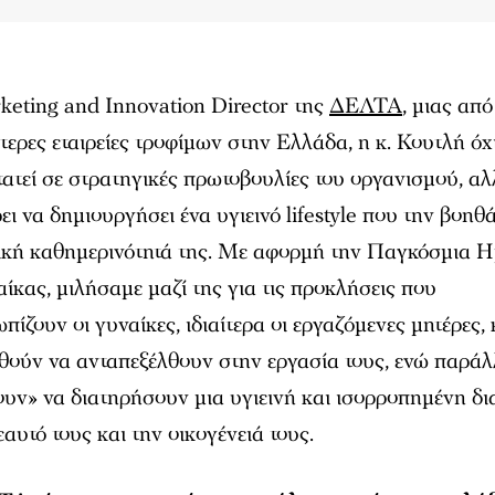
eting and Innovation Director της
ΔΕΛΤΑ
, μιας από
ότερες εταιρείες τροφίμων στην Ελλάδα, η κ. Κουτλή όχ
ατεί σε στρατηγικές πρωτοβουλίες του οργανισμού, αλ
ει να δημιουργήσει ένα υγιεινό lifestyle που την βοηθ
ική καθημερινότητά της. Με αφορμή την Παγκόσμια 
αίκας, μιλήσαμε μαζί της για τις προκλήσεις που
ωπίζουν οι γυναίκες, ιδιαίτερα οι εργαζόμενες μητέρες,
ούν να ανταπεξέλθουν στην εργασία τους, ενώ παρά
υν» να διατηρήσουν μια υγιεινή και ισορροπημένη δ
εαυτό τους και την οικογένειά τους.