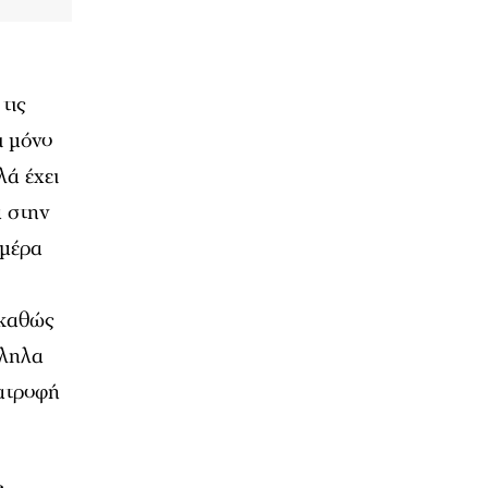
 τις
ι μόνο
λά έχει
ά στην
Ημέρα
 καθώς
λληλα
ιατροφή