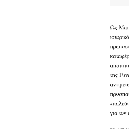
Ως Mark
ιστορικ
πρωτοστ
καταφέρ
απαιτητ
της Γυν
αντιμετ
προσπαθ
«παλεύο
για τον 