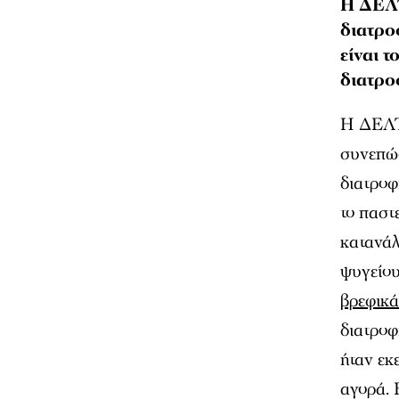
Η ΔΕΛΤ
διατρο
είναι 
διατρο
Η ΔΕΛΤΑ
συνεπώς
διατροφ
το παστ
κατανάλ
ψυγείου
βρεφικά
διατροφ
ήταν εκ
αγορά. 