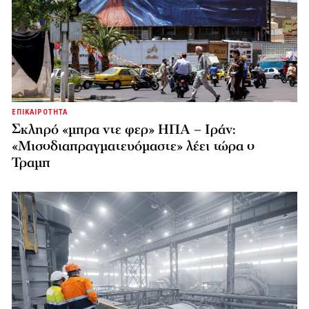
ΕΠΙΚΑΙΡΟΤΗΤΑ
Σκληρό «μπρα ντε φερ» ΗΠΑ – Ιράν:
«Μισοδιαπραγματευόμαστε» λέει τώρα ο
Τραμπ