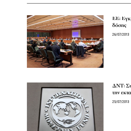
EE: Εγκ
δόσης
26/07/2013
ΔΝΤ: Συ
την εκτ
25/07/2013