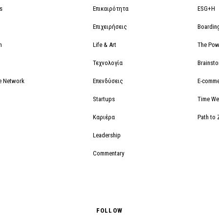
s
Επικαιρότητα
ESG+H
Επιχειρήσεις
Boardin
m
Life & Art
The Powe
Τεχνολογία
Brainst
e Network
Επενδύσεις
E-comme
Startups
Time We
Καριέρα
Path to 
Leadership
Commentary
FOLLOW