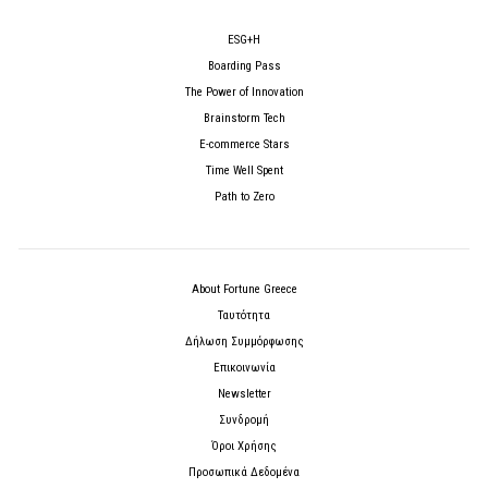
ESG+H
Boarding Pass
The Power of Innovation
Brainstorm Tech
E-commerce Stars
Time Well Spent
Path to Zero
About Fortune Greece
Ταυτότητα
Δήλωση Συμμόρφωσης
Επικοινωνία
Newsletter
Συνδρομή
Όροι Χρήσης
Προσωπικά Δεδομένα