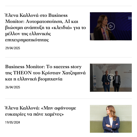
Έλενα Καλλονά στο Business
Monitor: Αυτοματοποίηση, AI και
βιώσιμη ανάπτυξη τα «κλειδιά» για το
μέλλον της ελληνικής
επιχειρηματικότητας
29/04/2025
Βusiness Monitor: Tο success story
της TΗΕΟΝ του Κρίστιαν Χατζημηνά
και η ελληνική βιομηχανία
26/04/2025
Έλενα Καλλονά: «Μην αφήνουμε
ευκαιρίες να πάνε χαμένες»
19/05/2024