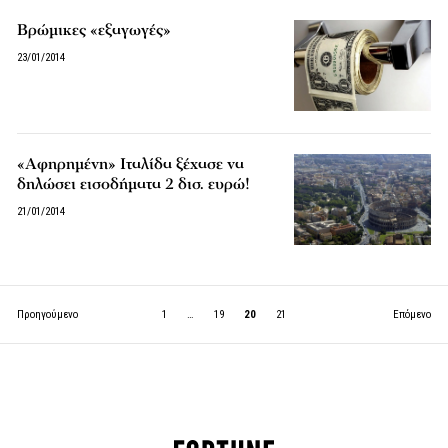
Βρώμικες «εξαγωγές»
23/01/2014
«Αφηρημένη» Ιταλίδα ξέχασε να
δηλώσει εισοδήματα 2 δισ. ευρώ!
21/01/2014
Προηγούμενο
1
…
19
20
21
Επόμενο