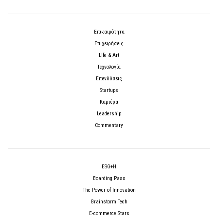
Επικαιρότητα
Επιχειρήσεις
Life & Art
Τεχνολογία
Επενδύσεις
Startups
Καριέρα
Leadership
Commentary
ESG+H
Boarding Pass
The Power of Innovation
Brainstorm Tech
E-commerce Stars