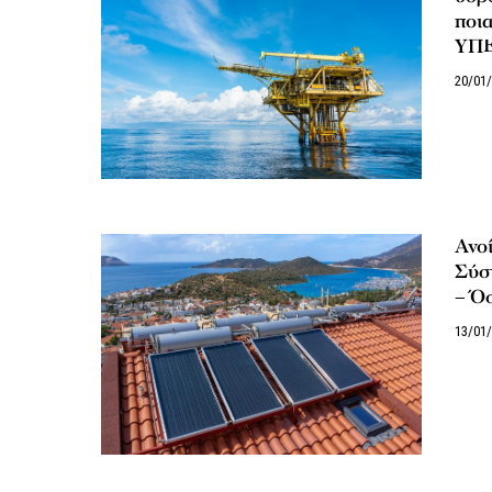
ποια
ΥΠ
20/01
Ανοί
Σύσ
– Όσ
13/01