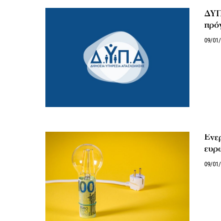
ΔΥΠ
πρό
09/01
Ενερ
ευρώ
09/01