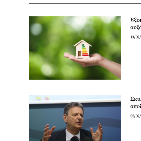
Εξοι
αυξ
13/02
Σκυλ
αποδ
05/02