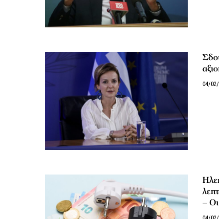
Σδο
αξιο
04/02
Ηλεκ
λεπ
– Οι
04/02