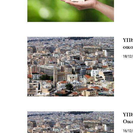
ΥΠΕ
οικ
18/12
ΥΠΕ
Οικ
16/12