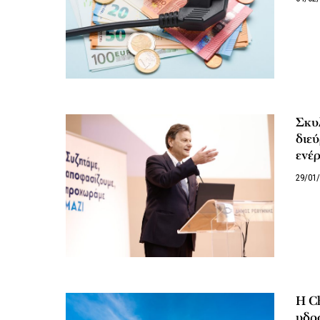
Σκυλ
διεύ
ενέ
29/01
Η Ch
υδρ