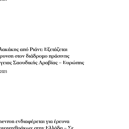
ακάκης από Ριάντ: Εξετάζεται
ρυνση στον διάδρομο πράσινης
ργειας Σαουδικής Αραβίας – Ευρώπης
/2025
evron ενδιαφέρεται για έρευνα
ογονανθράκων στην Ελλάδα – Σε