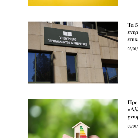
Τα 
ενερ
επι
08/01
Πρε
«Αλ
γνωρ
08/01