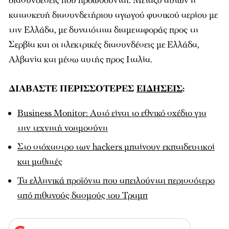
διασυνδέσεις που προωθούνται. Μεταξύ αυτών η
κατασκευή διασυνδετήριου αγωγού φυσικού αερίου με
την Ελλάδα, με δυνατότητα διαμεταφοράς προς τη
Σερβία και οι ηλεκτρικές διασυνδέσεις με Ελλάδα,
Αλβανία και μέσω αυτής προς Ιταλία.
ΔΙΑΒΑΣΤΕ ΠΕΡΙΣΣΟΤΕΡΕΣ
ΕΙΔΗΣΕΙΣ
:
Business Monitor: Αυτό είναι το εθνικό σχέδιο για
την τεχνητή νοημοσύνη
Στο στόχαστρο των hackers μπαίνουν εκπαιδευτικοί
και μαθητές
Τα ελληνικά προϊόντα που απειλούνται περισσότερο
από πιθανούς δασμούς του Τραμπ