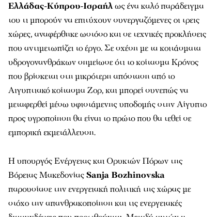
Ελλάδας-Κύπρου-Ισραήλ
ως ένα καλό παράδειγμα
του τι μπορούν να επιτύχουν συνεργαζόμενες οι τρεις
χώρες, αναφέρθηκε ωστόσο και σε τεχνικές προκλήσεις
που αντιμετωπίζει το έργο. Σε σχέση με τα κοιτάσματα
υδρογονανθράκων σημείωσε ότι το κοίτασμα Κρόνος
που βρίσκεται στη μικρότερη απόσταση από το
Αιγυπτιακό κοίτασμα Ζορ, και μπορεί συνεπώς να
μεταφερθεί μέσω υφιστάμενης υποδομής στην Αίγυπτο
προς υγροποίηση θα είναι το πρώτο που θα τεθεί σε
εμπορική εκμετάλλευση.
Η υπουργός Ενέργειας και Ορυκτών Πόρων της
Βόρειας Μακεδονίας
Sanja Bozhinovska
παρουσίασε την ενεργειακή πολιτική της χώρας με
στόχο την απανθρακοποίηση και τις ενεργειακές