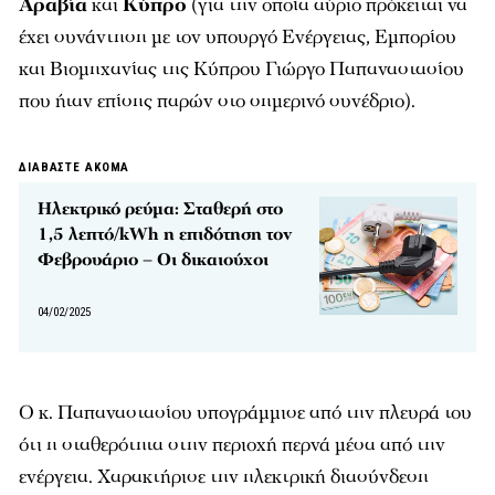
Αραβία
και
Κύπρο
(για την οποία αύριο πρόκειται να
έχει συνάντηση με τον υπουργό Ενέργειας, Εμπορίου
και Βιομηχανίας της Κύπρου Γιώργο Παπαναστασίου
που ήταν επίσης παρών στο σημερινό συνέδριο).
ΔΙΑΒΑΣΤΕ ΑΚΟΜΑ
Ηλεκτρικό ρεύμα: Σταθερή στο
1,5 λεπτό/kWh η επιδότηση τον
Φεβρουάριο – Οι δικαιούχοι
04/02/2025
Ο κ. Παπαναστασίου υπογράμμισε από την πλευρά του
ότι η σταθερότητα στην περιοχή περνά μέσα από την
ενέργεια. Χαρακτήρισε την ηλεκτρική διασύνδεση