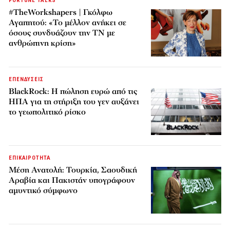
FORTUNE TALKS
#TheWorkshapers | Γκόλφω
Αγαπητού: «Το μέλλον ανήκει σε
όσους συνδυάζουν την ΤΝ με
ανθρώπινη κρίση»
ΕΠΕΝΔΥΣΕΙΣ
BlackRock: Η πώληση ευρώ από τις
ΗΠΑ για τη στήριξη του γεν αυξάνει
το γεωπολιτικό ρίσκο
ΕΠΙΚΑΙΡΟΤΗΤΑ
Μέση Ανατολή: Τουρκία, Σαουδική
Αραβία και Πακιστάν υπογράφουν
αμυντικό σύμφωνο