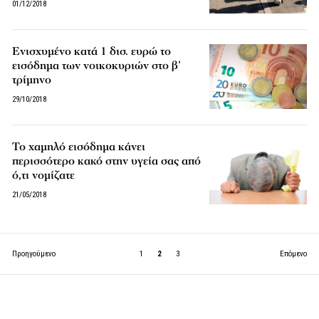
01/12/2018
Ενισχυμένο κατά 1 δισ. ευρώ το
εισόδημα των νοικοκυριών στο β’
τρίμηνο
29/10/2018
Το χαμηλό εισόδημα κάνει
περισσότερο κακό στην υγεία σας από
ό,τι νομίζατε
21/05/2018
Προηγούμενο
1
2
3
Επόμενο