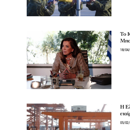
Το Κ
Μπα
18/04
Η Ελ
εταί
05/02