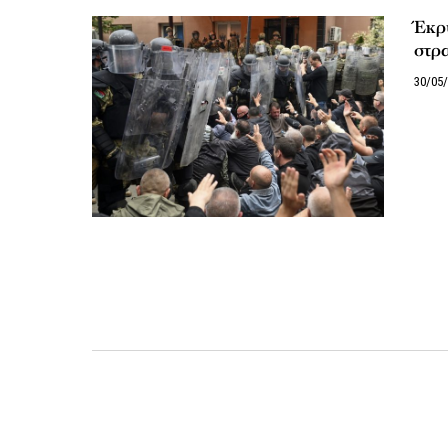
Έκρ
στρ
30/05