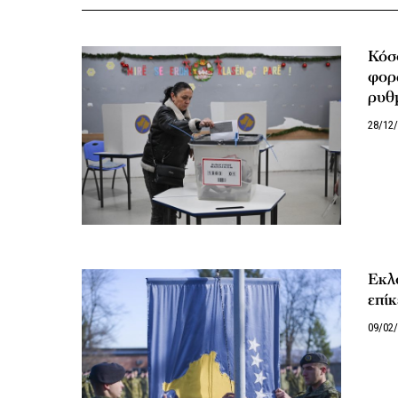
Κόσο
φορά
ρυθμ
28/12
Εκλ
επίκ
09/02