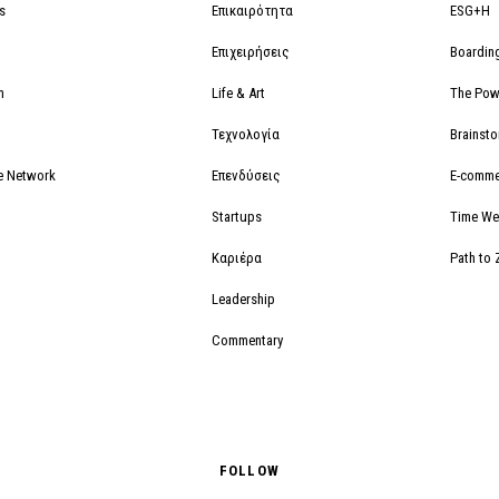
s
Επικαιρότητα
ESG+H
Επιχειρήσεις
Boardin
m
Life & Art
The Powe
Τεχνολογία
Brainst
e Network
Επενδύσεις
E-comme
Startups
Time We
Καριέρα
Path to 
Leadership
Commentary
FOLLOW