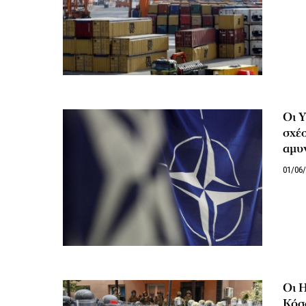
Οι 
σχέσ
αμυν
01/06
Οι Η
Κόσ