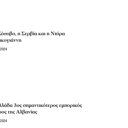
όσοβο, η Σερβία και η Ντόρα
κογιάννη
/2024
λάδα 3ος σημαντικότερος εμπορικός
ρος της Αλβανίας
/2024