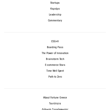
Startups
Καριέρα
Leadership
Commentary
ESG+H
Boarding Pass
The Power of Innovation
Brainstorm Tech
E-commerce Stars
Time Well Spent
Path to Zero
About Fortune Greece
Ταυτότητα
Δήλωση Συμμόρφωσης