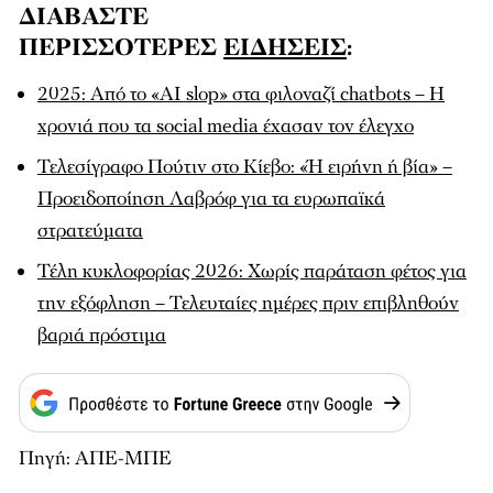
ΔΙΑΒΑΣΤΕ
ΠΕΡΙΣΣΟΤΕΡΕΣ
ΕΙΔΗΣΕΙΣ
:
2025: Από το «AI slop» στα φιλοναζί chatbots – Η
χρονιά που τα social media έχασαν τον έλεγχο
Τελεσίγραφο Πούτιν στο Κίεβο: «Ή ειρήνη ή βία» –
Προειδοποίηση Λαβρόφ για τα ευρωπαϊκά
στρατεύματα
Τέλη κυκλοφορίας 2026: Χωρίς παράταση φέτος για
την εξόφληση – Τελευταίες ημέρες πριν επιβληθούν
βαριά πρόστιμα
Πηγή: ΑΠΕ-ΜΠΕ