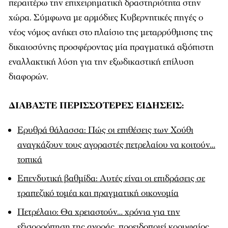
περαιτέρω την επιχειρηματική δραστηριότητα στην
χώρα. Σύμφωνα με αρμόδιες Κυβερνητικές πηγές ο
νέος νόμος ανήκει στο πλαίσιο της μεταρρύθμισης της
δικαιοσύνης προσφέροντας μία πραγματικά αξιόπιστη
εναλλακτική λύση για την εξωδικαστική επίλυση
διαφορών.
ΔΙΑΒΑΣΤΕ ΠΕΡΙΣΣΟΤΕΡΕΣ ΕΙΔΗΣΕΙΣ:
Ερυθρά θάλασσα: Πώς οι επιθέσεις των Χούθι
αναγκάζουν τους αγοραστές πετρελαίου να κοιτούν…
τοπικά
Επενδυτική βαθμίδα: Αυτές είναι οι επιδράσεις σε
τραπεζικό τομέα και πραγματική οικονομία
Πετρέλαιο: Θα χρειαστούν… χρόνια για την
εξισορρόπηση της αγοράς, προειδοποιεί κορυφαίος