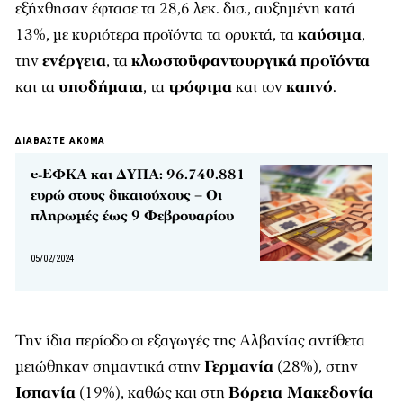
εξήχθησαν έφτασε τα 28,6 λεκ. δισ., αυξημένη κατά
13%, με κυριότερα προϊόντα τα ορυκτά, τα
καύσιμα
,
την
ενέργεια
, τα
κλωστοϋφαντουργικά
προϊόντα
και τα
υποδήματα
, τα
τρόφιμα
και τον
καπνό
.
ΔΙΑΒΑΣΤΕ ΑΚΟΜΑ
e-ΕΦΚΑ και ΔΥΠΑ: 96.740.881
ευρώ στους δικαιούχους – Οι
πληρωμές έως 9 Φεβρουαρίου
05/02/2024
Την ίδια περίοδο οι εξαγωγές της Αλβανίας αντίθετα
μειώθηκαν σημαντικά στην
Γερμανία
(28%), στην
Ισπανία
(19%), καθώς και στη
Βόρεια Μακεδονία