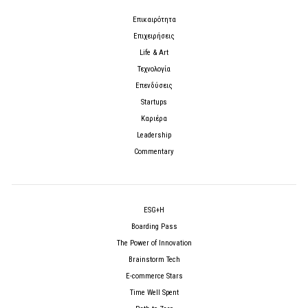
Επικαιρότητα
Επιχειρήσεις
Life & Art
Τεχνολογία
Επενδύσεις
Startups
Καριέρα
Leadership
Commentary
ESG+H
Boarding Pass
The Power of Innovation
Brainstorm Tech
E-commerce Stars
Time Well Spent