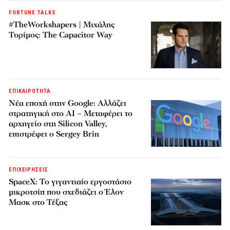
FORTUNE TALKS
#TheWorkshapers | Μιχάλης
Τυρίμος: The Capacitor Way
ΕΠΙΚΑΙΡΟΤΗΤΑ
Νέα εποχή στην Google: Αλλάζει
στρατηγική στο AI – Μεταφέρει το
αρχηγείο στη Silicon Valley,
επιστρέφει ο Sergey Brin
ΕΠΙΧΕΙΡΗΣΕΙΣ
SpaceX: Το γιγαντιαίο εργοστάσιο
μικροτσίπ που σχεδιάζει ο Έλον
Μασκ στο Τέξας